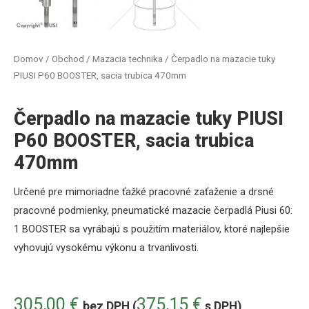
Domov
/
Obchod
/
Mazacia technika
/ Čerpadlo na mazacie tuky
PIUSI P60 BOOSTER, sacia trubica 470mm
Čerpadlo na mazacie tuky PIUSI
P60 BOOSTER, sacia trubica
470mm
Určené pre mimoriadne ťažké pracovné zaťaženie a drsné
pracovné podmienky, pneumatické mazacie čerpadlá Piusi 60:
1 BOOSTER sa vyrábajú s použitím materiálov, ktoré najlepšie
vyhovujú vysokému výkonu a trvanlivosti.
305,00
€
375,15
€
bez DPH (
s DPH)