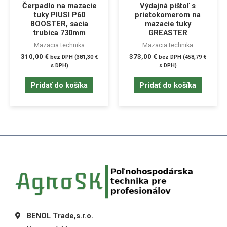
Čerpadlo na mazacie
Výdajná pištoľ s
tuky PIUSI P60
prietokomerom na
BOOSTER, sacia
mazacie tuky
trubica 730mm
GREASTER
Mazacia technika
Mazacia technika
310,00
€
373,00
€
bez DPH (
381,30
€
bez DPH (
458,79
€
s DPH)
s DPH)
Pridať do košíka
Pridať do košíka
BENOL Trade,s.r.o.