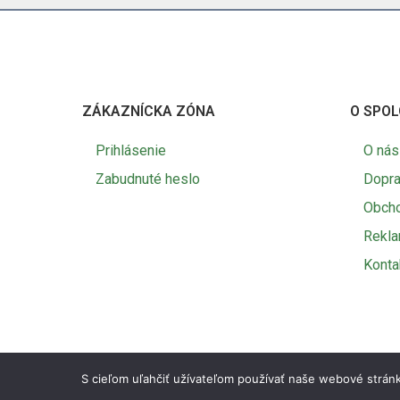
ZÁKAZNÍCKA ZÓNA
O SPOL
Prihlásenie
O nás
Zabudnuté heslo
Dopra
Obch
Rekl
Konta
S cieľom uľahčiť užívateľom používať naše webové stránk