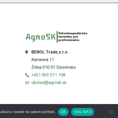
BENOL Trade,s.r.o.
Kamenná 11
Žilina 010 01 Slovensko
+421 903 511 108
obchod@agrosk.sk
súborov cookie na vašom počítači.
OK
VIAC INFO