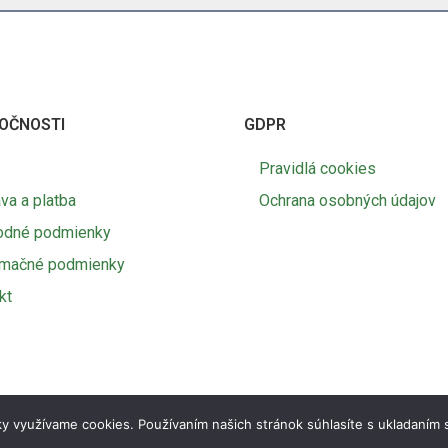
OČNOSTI
GDPR
Pravidlá cookies
va a platba
Ochrana osobných údajov
odné podmienky
amačné podmienky
kt
y využívame cookies. Používaním našich stránok súhlasíte s ukladaním 
© 2026 Agro SK | Marketing Lite
Tvorba e-shopov