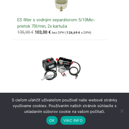
ES filter s vodným separátorom 5/10Mic-
prietok 70l/min, 2x kartuša
135,00
€
103,00
€
bez DPH (
126,69
€
s DPH)
Čerpadlo na naftu PIUSI BOX PRO 12V,
S cieľom uľahčiť užívateľom používať naše webové stránky
43l/min
využívame cookies. Používaním našich stránok súhlasíte s
320,00
€
bez DPH (
393,60
€
s DPH)
ukladaním súborov cookie na vašom počítači.
OK
VIAC INFO
Košík
Obchod
Môj účet
Menu