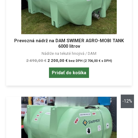
Prevozná nádrž na DAM SWIMER AGRO-MOBI TANK
6000 litrov
Nádrže na tekuté hnojivá / DAM
2 490,00
€
2 200,00
€
bez DPH (
2 706,00
€
s DPH)
Pridať do košíka
-12%