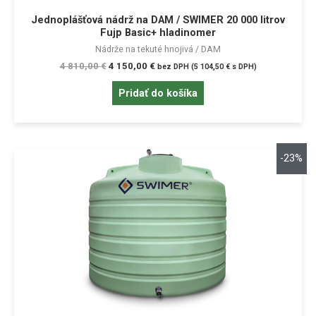
Jednoplášťová nádrž na DAM / SWIMER 20 000 litrov
Fujp Basic+ hladinomer
Nádrže na tekuté hnojivá / DAM
4 810,00
€
4 150,00
€
bez DPH (
5 104,50
€
s DPH)
Pridať do košíka
-23%