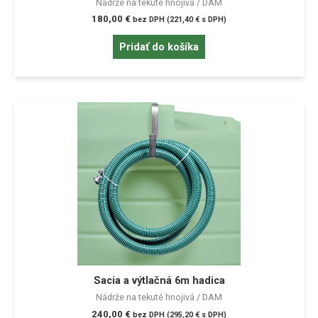
Nádrže na tekuté hnojivá / DAM
180,00
€
bez DPH (
221,40
€
s DPH)
Pridať do košíka
Sacia a výtlačná 6m hadica
Nádrže na tekuté hnojivá / DAM
240,00
€
bez DPH (
295,20
€
s DPH)