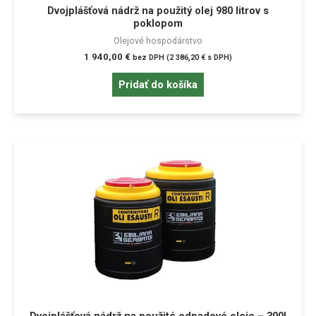
Dvojplášťová nádrž na použitý olej 980 litrov s
poklopom
Olejové hospodárstvo
1 940,00
€
bez DPH (
2 386,20
€
s DPH)
Pridať do košíka