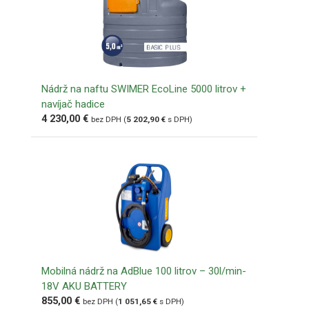
Nádrž na naftu SWIMER EcoLine 5000 litrov +
navíjač hadice
4 230,00
€
bez DPH (
5 202,90
€
s DPH)
Mobilná nádrž na AdBlue 100 litrov – 30l/min-
18V AKU BATTERY
855,00
€
bez DPH (
1 051,65
€
s DPH)