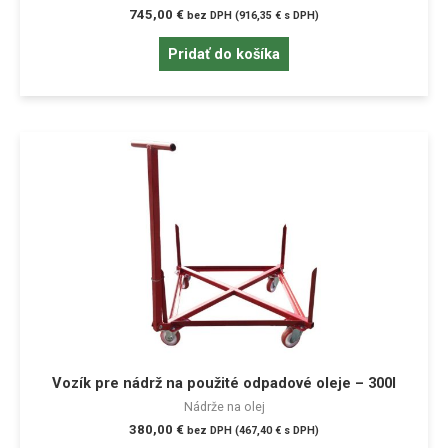
745,00
€
bez DPH (
916,35
€
s DPH)
Pridať do košíka
Vozík pre nádrž na použité odpadové oleje – 300l
Nádrže na olej
380,00
€
bez DPH (
467,40
€
s DPH)