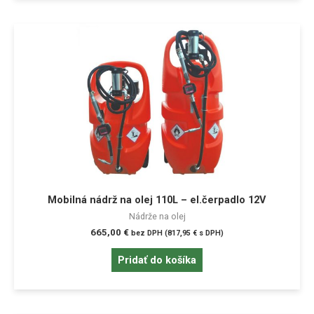
Mobilná nádrž na olej 110L – el.čerpadlo 12V
Nádrže na olej
665,00
€
bez DPH (
817,95
€
s DPH)
Pridať do košíka