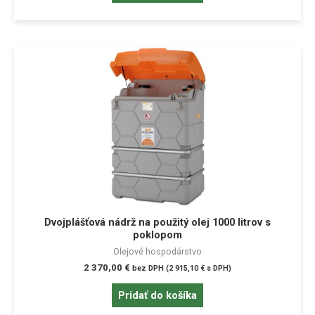
Dvojplášťová nádrž na použitý olej 1000 litrov s
poklopom
Olejové hospodárstvo
2 370,00
€
bez DPH (
2 915,10
€
s DPH)
Pridať do košíka