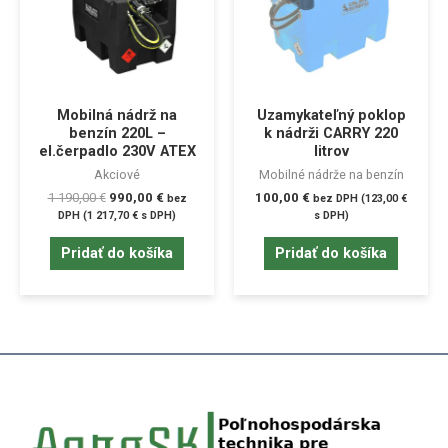
Mobilná nádrž na
Uzamykateľný poklop
benzín 220L –
k nádrži CARRY 220
el.čerpadlo 230V ATEX
litrov
Akciové
Mobilné nádrže na benzín
1 190,00
€
990,00
€
100,00
€
bez
bez DPH (
123,00
€
DPH (
1 217,70
€
s DPH)
s DPH)
Pridať do košíka
Pridať do košíka