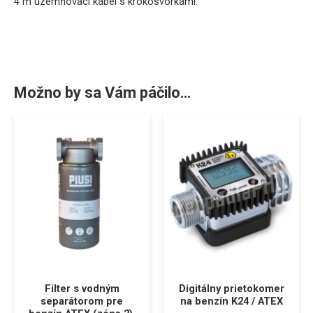
4 m uzemňovací kábel s krokosvorkami.
Možno by sa Vám páčilo…
Filter s vodným
Digitálny prietokomer
separátorom pre
na benzín K24 / ATEX