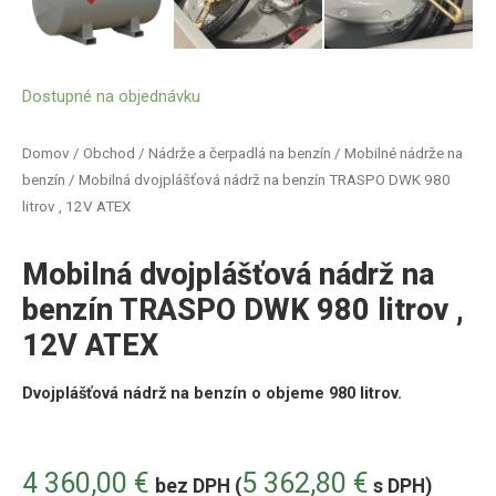
Dostupné na objednávku
Domov
/
Obchod
/
Nádrže a čerpadlá na benzín
/
Mobilné nádrže na
benzín
/ Mobilná dvojplášťová nádrž na benzín TRASPO DWK 980
litrov , 12V ATEX
Mobilná dvojplášťová nádrž na
benzín TRASPO DWK 980 litrov ,
12V ATEX
Dvojplášťová nádrž na benzín o objeme 980 litrov.
4 360,00
€
5 362,80
€
bez DPH (
s DPH)