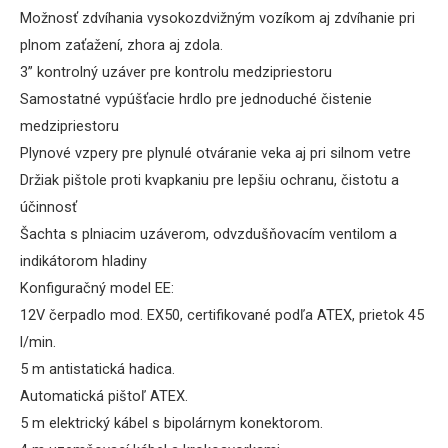
Možnosť zdvíhania vysokozdvižným vozíkom aj zdvíhanie pri
plnom zaťažení, zhora aj zdola.
3” kontrolný uzáver pre kontrolu medzipriestoru
Samostatné vypúšťacie hrdlo pre jednoduché čistenie
medzipriestoru
Plynové vzpery pre plynulé otváranie veka aj pri silnom vetre
Držiak pištole proti kvapkaniu pre lepšiu ochranu, čistotu a
účinnosť
Šachta s plniacim uzáverom, odvzdušňovacím ventilom a
indikátorom hladiny
Konfiguračný model EE:
12V čerpadlo mod.
EX50, certifikované podľa ATEX, prietok 45
l/min.
5 m antistatická hadica.
Automatická pištoľ ATEX.
5 m elektrický kábel s
bipolárnym konektorom.