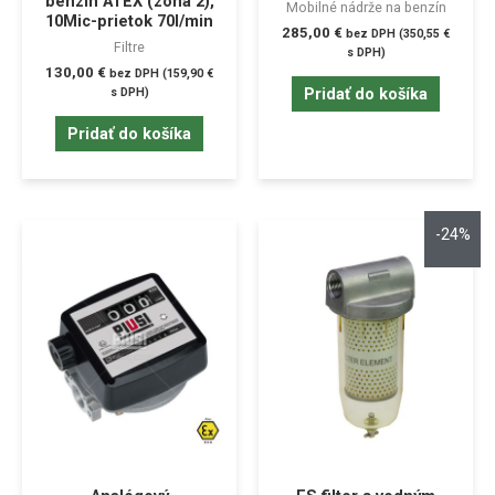
benzín ATEX (zóna 2),
Mobilné nádrže na benzín
10Mic-prietok 70l/min
285,00
€
bez DPH (
350,55
€
Filtre
s DPH)
130,00
€
bez DPH (
159,90
€
Pridať do košíka
s DPH)
Pridať do košíka
-24%