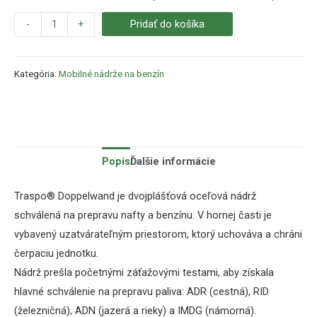
-
+
Pridať do košíka
Kategória:
Mobilné nádrže na benzín
Popis
Ďalšie informácie
Traspo® Doppelwand je dvojplášťová oceľová nádrž
schválená na prepravu nafty a benzínu.
V hornej časti je
vybavený uzatvárateľným priestorom, ktorý uchováva a chráni
čerpaciu jednotku.
Nádrž prešla početnými záťažovými testami, aby získala
hlavné schválenie na prepravu paliva: ADR (cestná), RID
(železničná), ADN (jazerá a rieky) a IMDG (námorná).