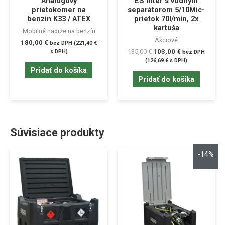
Analógový
ES filter s vodným
prietokomer na
separátorom 5/10Mic-
benzín K33 / ATEX
prietok 70l/min, 2x
kartuša
Mobilné nádrže na benzín
Akciové
180,00
€
bez DPH (
221,40
€
135,00
€
103,00
€
s DPH)
bez DPH
(
126,69
€
s DPH)
Pridať do košíka
Pridať do košíka
Súvisiace produkty
-14%