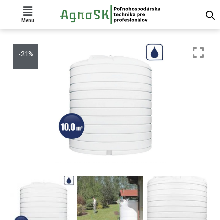
Menu
-21%