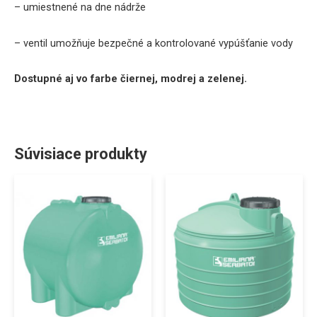
–
umiestnené na
dne
nádrže
–
ventil
umožňuje
bezpečné
a
kontrolované
vypúšťanie
vody
Dostupné aj vo farbe čiernej, modrej a zelenej.
Súvisiace produkty