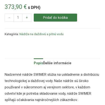
373,90
€
s DPH)
-
+
Pridať do košíka
Kategória:
Nádrže na dažďovú a pitnú vodu
Popis
Ďalšie informácie
Nadzemné
nádrže
SWIMER
slúžia
na uskladnenie a
distribúciu
technologickej
a
dažďovej
vody
.
Naše
nádrže sú
široko
používané
v súkromnom
aj verejnom sektore,
v každom
odvetví
kde je potreba
skladovanie
vody
,
nádrže
SWIMER
spĺňajú očakávania
najnáročnejších
zákazníkov
.