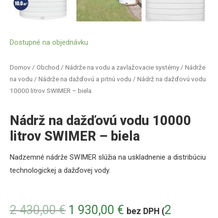
Dostupné na objednávku
Domov
/
Obchod
/
Nádrže na vodu a zavlažovacie systémy
/
Nádrže
na vodu
/
Nádrže na dažďovú a pitnú vodu
/ Nádrž na dažďovú vodu
10000 litrov SWIMER – biela
Nádrž na dažďovú vodu 10000
litrov SWIMER – biela
Nadzemné
nádrže
SWIMER
slúžia
na uskladnenie a
distribúciu
technologickej
a
dažďovej
vody
.
2 430,00
€
1 930,00
€
2
bez DPH (