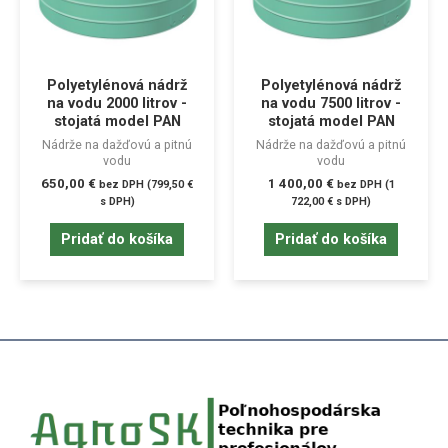
Polyetylénová nádrž
Polyetylénová nádrž
na vodu 2000 litrov -
na vodu 7500 litrov -
stojatá model PAN
stojatá model PAN
Nádrže na dažďovú a pitnú
Nádrže na dažďovú a pitnú
vodu
vodu
650,00
€
1 400,00
€
bez DPH (
799,50
€
bez DPH (
1
s DPH)
722,00
€
s DPH)
Pridať do košíka
Pridať do košíka