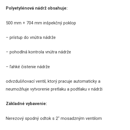
Polyetylénová
nádrž
obsahuje
:
500
mm + 704 mm
inšpekčný
poklop
–
prístup do vnútra
nádrže
–
pohodlná
kontrola
vnútra
nádrže
–
ľahké čistenie
nádrže
odvzdušňovací
ventil
,
ktorý pracuje
automaticky
a
neumožňuje
vytvorenie
pretlaku
a
podtlaku
v nádrži
Základné vybavenie
:
Nerezový
spodný odtok
s
2″ mosadzným
ventilom