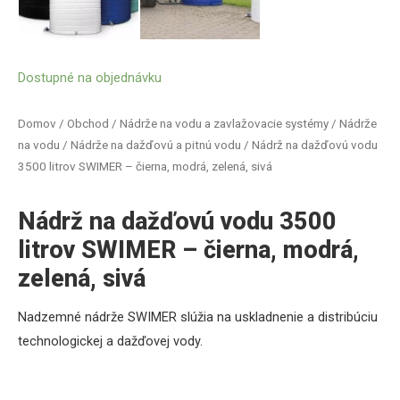
Dostupné na objednávku
Domov
/
Obchod
/
Nádrže na vodu a zavlažovacie systémy
/
Nádrže
na vodu
/
Nádrže na dažďovú a pitnú vodu
/ Nádrž na dažďovú vodu
3500 litrov SWIMER – čierna, modrá, zelená, sivá
Nádrž na dažďovú vodu 3500
litrov SWIMER – čierna, modrá,
zelená, sivá
Nadzemné
nádrže
SWIMER
slúžia
na uskladnenie a
distribúciu
technologickej
a
dažďovej
vody
.