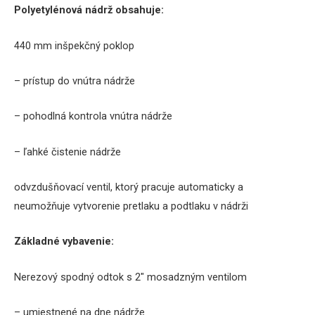
Polyetylénová
nádrž
obsahuje
:
440
mm
inšpekčný
poklop
–
prístup do vnútra
nádrže
–
pohodlná
kontrola
vnútra
nádrže
–
ľahké čistenie
nádrže
odvzdušňovací
ventil
,
ktorý pracuje
automaticky
a
neumožňuje
vytvorenie
pretlaku
a
podtlaku
v nádrži
Základné vybavenie
:
Nerezový
spodný odtok
s
2″ mosadzným
ventilom
–
umiestnené na
dne
nádrže