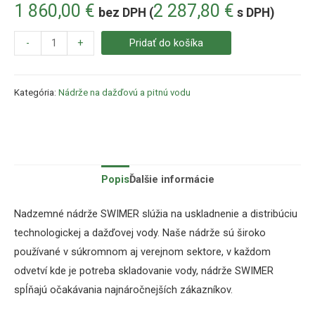
1 860,00
€
2 287,80
€
bez DPH (
s DPH)
-
+
Pridať do košíka
Kategória:
Nádrže na dažďovú a pitnú vodu
Popis
Ďalšie informácie
Nadzemné
nádrže
SWIMER
slúžia
na uskladnenie a
distribúciu
technologickej
a
dažďovej
vody
.
Naše
nádrže sú
široko
používané
v súkromnom
aj verejnom sektore,
v každom
odvetví
kde je potreba
skladovanie
vody
,
nádrže
SWIMER
spĺňajú očakávania
najnáročnejších
zákazníkov
.