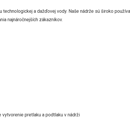
iu
technologickej
a
dažďovej
vody
.
Naše
nádrže sú
široko použív
ania
najnáročnejších
zákazníkov
.
e
vytvorenie
pretlaku
a
podtlaku
v nádrži