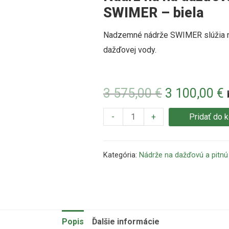
SWIMER – biela
Nadzemné
nádrže
SWIMER
slúžia
dažďovej
vody
.
3 575,00
€
3 100,00
€
-
+
Pridať do 
Kategória:
Nádrže na dažďovú a pitnú
Popis
Ďalšie informácie