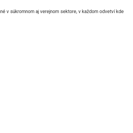
ané
v súkromnom
aj verejnom sektore,
v každom odvetví
kde