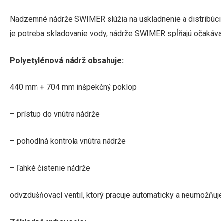
Nadzemné
nádrže
SWIMER
slúžia
na uskladnenie a
distribúc
je potreba
skladovanie
vody
,
nádrže
SWIMER
spĺňajú očakáv
Polyetylénová
nádrž
obsahuje
:
440
mm + 704 mm
inšpekčný
poklop
–
prístup do vnútra
nádrže
–
pohodlná
kontrola
vnútra
nádrže
–
ľahké čistenie
nádrže
odvzdušňovací
ventil
,
ktorý pracuje
automaticky
a
neumožňuj