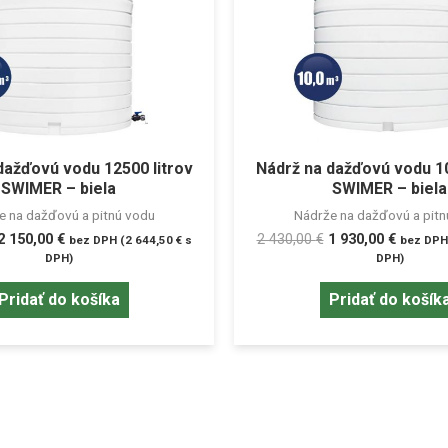
dažďovú vodu 12500 litrov
Nádrž na dažďovú vodu 10
SWIMER – biela
SWIMER – biela
e na dažďovú a pitnú vodu
Nádrže na dažďovú a pitn
2 150,00
€
2 430,00
€
1 930,00
€
bez DPH (
2 644,50
€
s
bez DPH
DPH)
DPH)
Pridať do košíka
Pridať do košík