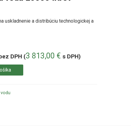
na uskladnenie a
distribúciu
technologickej
a
3 813,00
€
bez DPH (
s DPH)
košíka
 vodu