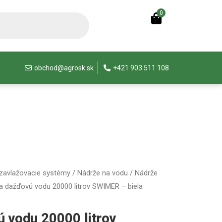
0
obchod@agrosk.sk
+421 903 511 108
 zavlažovacie systémy
/
Nádrže na vodu
/
Nádrže
a dažďovú vodu 20000 litrov SWIMER – biela
ú vodu 20000 litrov