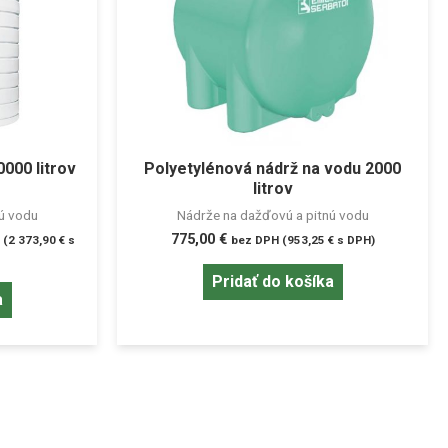
000 litrov
Polyetylénová nádrž na vodu 2000
litrov
ú vodu
Nádrže na dažďovú a pitnú vodu
775,00
€
 (
2 373,90
€
s
bez DPH (
953,25
€
s DPH)
Pridať do košíka
a