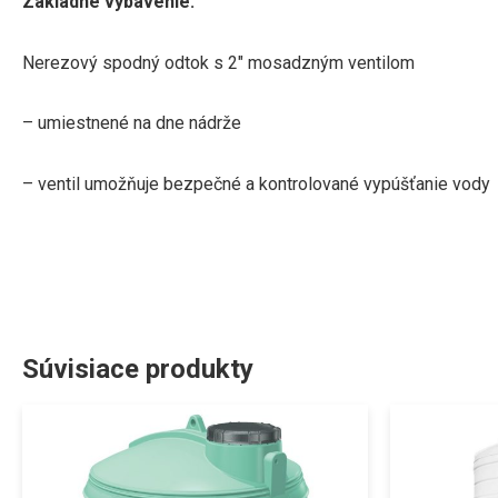
Základné vybavenie
:
Nerezový
spodný odtok
s
2″ mosadzným
ventilom
–
umiestnené na
dne
nádrže
–
ventil
umožňuje
bezpečné
a
kontrolované
vypúšťanie
vody
Súvisiace produkty