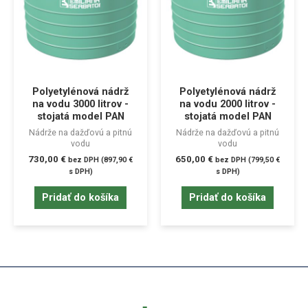
Polyetylénová nádrž
Polyetylénová nádrž
na vodu 3000 litrov -
na vodu 2000 litrov -
stojatá model PAN
stojatá model PAN
Nádrže na dažďovú a pitnú
Nádrže na dažďovú a pitnú
vodu
vodu
730,00
€
650,00
€
bez DPH (
897,90
€
bez DPH (
799,50
€
s DPH)
s DPH)
Pridať do košíka
Pridať do košíka