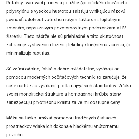
Rotačný tvarovací proces a použitie špecifického lineárneho
polyetylénu s vysokou hustotou zaisťujú vynikajúcu rázovú
pevnosť, odolnosť voči chemickým faktorom, teplotným
zmenám, nepriaznivým poveternostným podmienkam a UV
žiareniu.
Tieto nádrže nie sú priehľadné a táto skutočnosť
zabraňuje vystaveniu uloženej tekutiny slnečnému žiareniu, čo
minimalizuje rast rias.
Sú veľmi odolné, ľahké a dobre ovládateľné, vyrábajú sa
pomocou moderných počítačových techník;
to zaručuje, že
naše nádrže sú vyrábané podľa najvyšších štandardov.
Vďaka
svojej monolitickej štruktúre a homogénnej hrúbke steny
zabezpečujú prvotriednu kvalitu za veľmi dostupné ceny.
Môžu sa ľahko umývať pomocou tradičných čistiacich
prostriedkov vďaka ich dokonale hladkému vnútornému
povrchu.