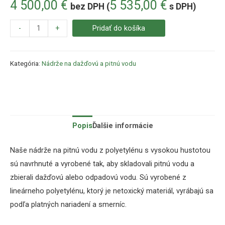
4 500,00
€
5 535,00
€
bez DPH (
s DPH)
-
+
Pridať do košíka
Kategória:
Nádrže na dažďovú a pitnú vodu
Popis
Ďalšie informácie
Naše nádrže na pitnú vodu z polyetylénu s vysokou hustotou
sú navrhnuté a vyrobené tak, aby skladovali pitnú vodu a
zbierali dažďovú alebo odpadovú vodu. Sú v
yrobené z
lineárneho polyetylénu, ktorý je netoxický materiál, vyrábajú sa
podľa platných nariadení a smerníc.