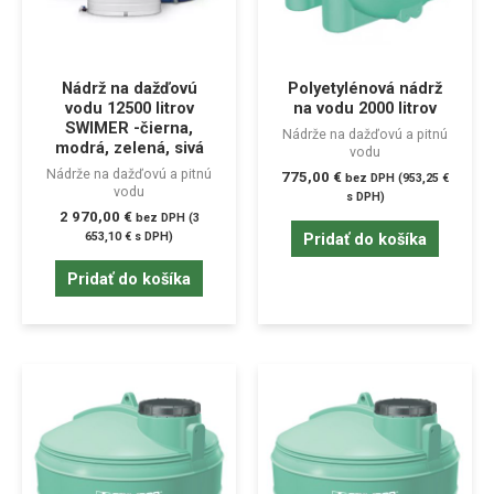
Nádrž na dažďovú
Polyetylénová nádrž
vodu 12500 litrov
na vodu 2000 litrov
SWIMER -čierna,
Nádrže na dažďovú a pitnú
modrá, zelená, sivá
vodu
Nádrže na dažďovú a pitnú
775,00
€
bez DPH (
953,25
€
vodu
s DPH)
2 970,00
€
bez DPH (
3
Pridať do košíka
653,10
€
s DPH)
Pridať do košíka