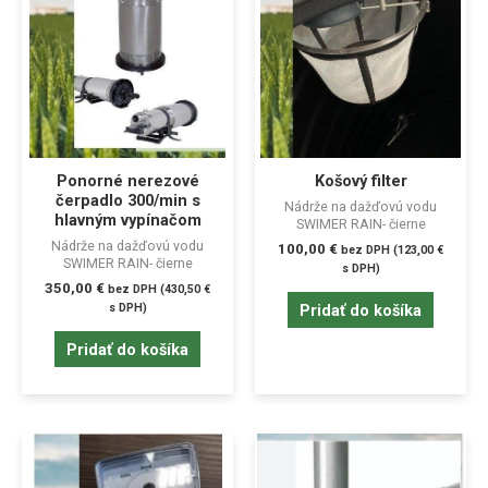
Ponorné nerezové
Košový filter
čerpadlo 300/min s
Nádrže na dažďovú vodu
hlavným vypínačom
SWIMER RAIN- čierne
Nádrže na dažďovú vodu
100,00
€
bez DPH (
123,00
€
SWIMER RAIN- čierne
s DPH)
350,00
€
bez DPH (
430,50
€
Pridať do košíka
s DPH)
Pridať do košíka