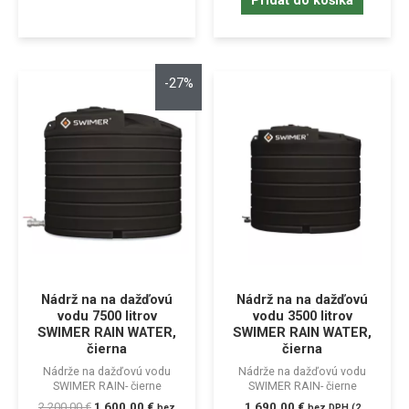
Pridať do košíka
-27%
Nádrž na na dažďovú
Nádrž na na dažďovú
vodu 7500 litrov
vodu 3500 litrov
SWIMER RAIN WATER,
SWIMER RAIN WATER,
čierna
čierna
Nádrže na dažďovú vodu
Nádrže na dažďovú vodu
SWIMER RAIN- čierne
SWIMER RAIN- čierne
2 200,00
€
1 600,00
€
1 690,00
€
bez
bez DPH (
2