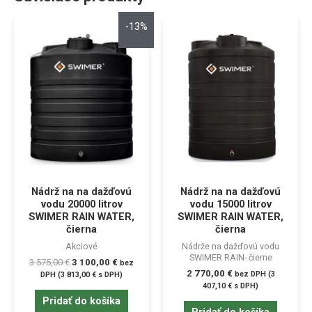
-13%
Nádrž na na dažďovú
Nádrž na na dažďovú
vodu 20000 litrov
vodu 15000 litrov
SWIMER RAIN WATER,
SWIMER RAIN WATER,
čierna
čierna
Akciové
Nádrže na dažďovú vodu
SWIMER RAIN- čierne
3 575,00
€
3 100,00
€
bez
2 770,00
€
bez DPH (
3
DPH (
3 813,00
€
s DPH)
407,10
€
s DPH)
Pridať do košíka