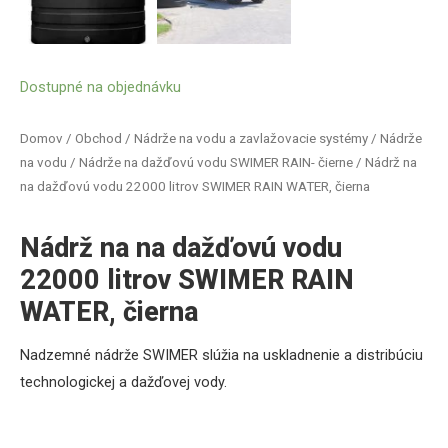
Dostupné na objednávku
Domov
/
Obchod
/
Nádrže na vodu a zavlažovacie systémy
/
Nádrže
na vodu
/
Nádrže na dažďovú vodu SWIMER RAIN- čierne
/ Nádrž na
na dažďovú vodu 22000 litrov SWIMER RAIN WATER, čierna
Nádrž na na dažďovú vodu
22000 litrov SWIMER RAIN
WATER, čierna
Nadzemné
nádrže
SWIMER
slúžia
na uskladnenie a
distribúciu
technologickej
a
dažďovej
vody
.