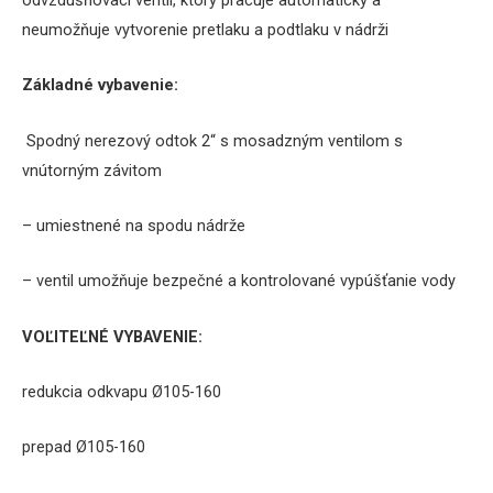
neumožňuje
vytvorenie
pretlaku
a
podtlaku
v nádrži
Základné vybavenie
:
S
podný nerezový odtok
2
“
s
mosadzným
ventilom
s
vnútorným závitom
–
umiestnené na
spodu
nádrže
–
ventil
umožňuje
bezpečné
a
kontrolované
vypúšťanie
vody
VOĽITEĽNÉ VYBAVENIE:
redukcia odkvapu Ø105-160
prepad Ø105-160