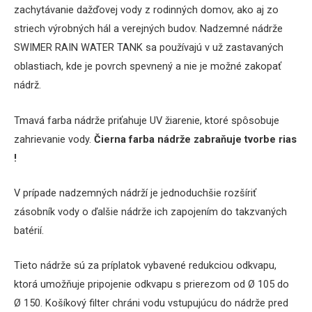
zachytávanie dažďovej vody z rodinných domov, ako aj zo
striech výrobných hál a verejných budov.
Nadzemné nádrže
SWIMER RAIN WATER TANK sa používajú v už zastavaných
oblastiach, kde je povrch spevnený a nie je možné zakopať
nádrž.
Tmavá farba nádrže priťahuje UV žiarenie, ktoré spôsobuje
zahrievanie vody.
Čierna farba nádrže zabraňuje tvorbe rias
!
V prípade nadzemných nádrží je jednoduchšie rozšíriť
zásobník vody o ďalšie nádrže ich zapojením do takzvaných
batérií.
Tieto nádrže sú za príplatok vybavené redukciou odkvapu,
ktorá umožňuje pripojenie odkvapu s prierezom od Ø 105 do
Ø 150. Košíkový filter chráni vodu vstupujúcu do nádrže pred