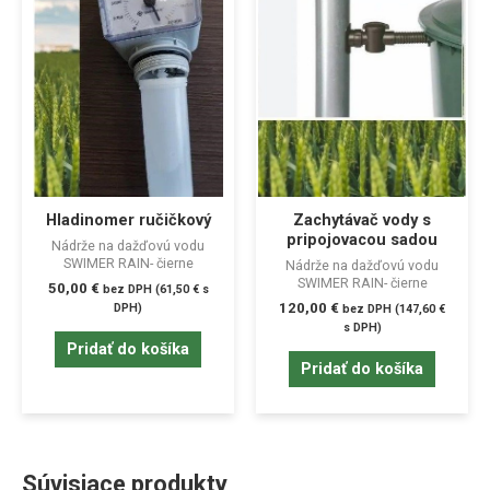
Hladinomer ručičkový
Zachytávač vody s
pripojovacou sadou
Nádrže na dažďovú vodu
SWIMER RAIN- čierne
Nádrže na dažďovú vodu
SWIMER RAIN- čierne
50,00
€
bez DPH (
61,50
€
s
120,00
€
DPH)
bez DPH (
147,60
€
s DPH)
Pridať do košíka
Pridať do košíka
Súvisiace produkty