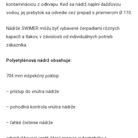
kontamináciou z odkvapu.
Keď sa nádrž naplní dažďovou
vodou, jej prebytok sa odvedie cez prepad s priemerom Ø 110.
Nádrže SWIMER môžu byť vybavené čerpadlami rôznych
kapacít a tlakov, v závislosti od individuálnych potrieb
zákazníka.
Polyetylénová
nádrž
obsahuje
:
704
mm
inšpekčný
poklop
–
prístup do vnútra
nádrže
–
pohodlná
kontrola
vnútra
nádrže
–
ľahké čistenie
nádrže
odvzdušňovací
ventil
,
ktorý pracuje
automaticky
a