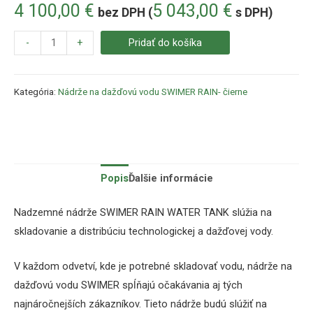
4 100,00
€
5 043,00
€
bez DPH (
s DPH)
-
+
Pridať do košíka
Kategória:
Nádrže na dažďovú vodu SWIMER RAIN- čierne
Popis
Ďalšie informácie
Nadzemné nádrže SWIMER RAIN WATER TANK slúžia na
skladovanie a distribúciu technologickej a dažďovej vody.
V každom odvetví, kde je potrebné skladovať vodu, nádrže na
dažďovú vodu SWIMER spĺňajú očakávania aj tých
najnáročnejších zákazníkov.
Tieto nádrže budú slúžiť na