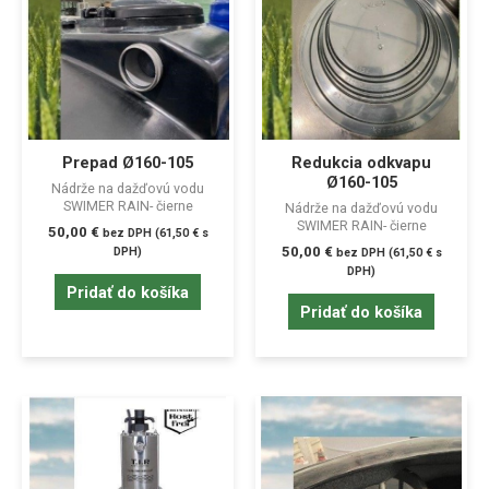
Prepad Ø160-105
Redukcia odkvapu
Ø160-105
Nádrže na dažďovú vodu
SWIMER RAIN- čierne
Nádrže na dažďovú vodu
SWIMER RAIN- čierne
50,00
€
bez DPH (
61,50
€
s
50,00
€
DPH)
bez DPH (
61,50
€
s
DPH)
Pridať do košíka
Pridať do košíka