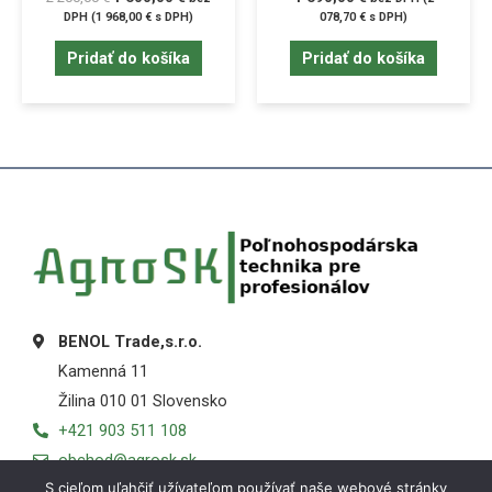
DPH (
1 968,00
€
s DPH)
078,70
€
s DPH)
Pridať do košíka
Pridať do košíka
BENOL Trade,s.r.o.
Kamenná 11
Žilina 010 01 Slovensko
+421 903 511 108
obchod@agrosk.sk
S cieľom uľahčiť užívateľom používať naše webové stránky