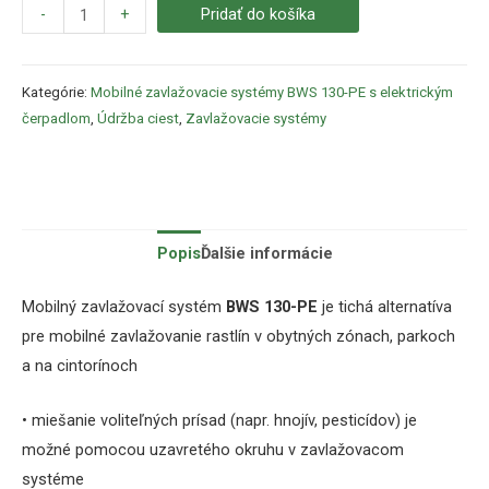
-
+
Pridať do košíka
Kategórie:
Mobilné zavlažovacie systémy BWS 130-PE s elektrickým
čerpadlom
,
Údržba ciest
,
Zavlažovacie systémy
Popis
Ďalšie informácie
Mobilný zavlažovací systém
BWS 130-PE
je tichá alternatíva
pre mobilné zavlažovanie rastlín v obytných zónach, parkoch
a na cintorínoch
• miešanie voliteľných prísad (napr. hnojív, pesticídov) je
možné pomocou uzavretého okruhu v zavlažovacom
systéme