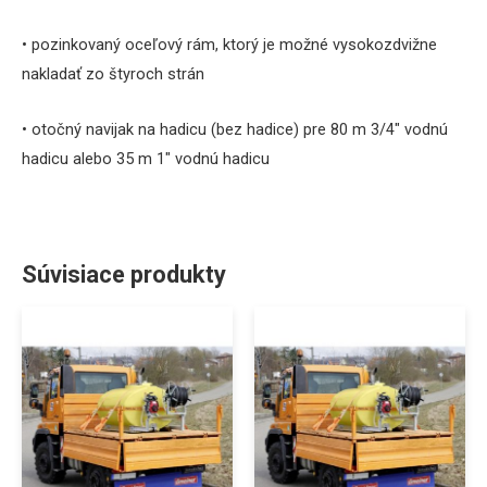
• pozinkovaný oceľový rám, ktorý je možné vysokozdvižne
nakladať zo štyroch strán
• otočný navijak na hadicu (bez hadice) pre 80 m 3/4″ vodnú
hadicu alebo 35 m 1″ vodnú hadicu
Súvisiace produkty