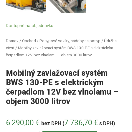
Dostupné na objednávku
Domov
/
Obchod
/
Posypové vozíky, nádoby na posyp
/
Údržba
ciest
/ Mobilný zavlažovací systém BWS 130-PE s elektrickým
čerpadlom 12V bez vlnolamu – objem 3000 litrov
Mobilný zavlažovací systém
BWS 130-PE s elektrickým
čerpadlom 12V bez vlnolamu –
objem 3000 litrov
6 290,00
€
7 736,70
€
bez DPH (
s DPH)