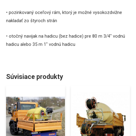
• pozinkovaný oceľový rám, ktorý je možné vysokozdvižne
nakladať zo štyroch strán
• otočný navijak na hadicu (bez hadice) pre 80 m 3/4″ vodnú
hadicu alebo 35 m 1″ vodnú hadicu
Súvisiace produkty