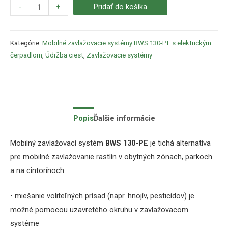
-
+
Pridať do košíka
Kategórie:
Mobilné zavlažovacie systémy BWS 130-PE s elektrickým
čerpadlom
,
Údržba ciest
,
Zavlažovacie systémy
Popis
Ďalšie informácie
Mobilný zavlažovací systém
BWS 130-PE
je tichá alternatíva
pre mobilné zavlažovanie rastlín v obytných zónach, parkoch
a na cintorínoch
• miešanie voliteľných prísad (napr. hnojív, pesticídov) je
možné pomocou uzavretého okruhu v zavlažovacom
systéme