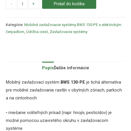
-
+
Pridať do košíka
Kategórie:
Mobilné zavlažovacie systémy BWS 130-PE s elektrickým
čerpadlom
,
Údržba ciest
,
Zavlažovacie systémy
Popis
Ďalšie informácie
Mobilný zavlažovací systém
BWS 130-PE
je tichá alternatíva
pre mobilné zavlažovanie rastlín v obytných zónach, parkoch
a na cintorínoch
• miešanie voliteľných prísad (napr. hnojív, pesticídov) je
možné pomocou uzavretého okruhu v zavlažovacom
systéme