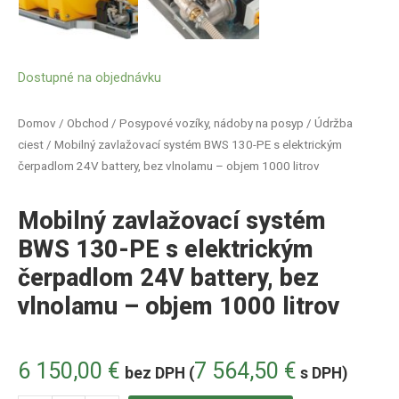
Dostupné na objednávku
Domov
/
Obchod
/
Posypové vozíky, nádoby na posyp
/
Údržba
ciest
/ Mobilný zavlažovací systém BWS 130-PE s elektrickým
čerpadlom 24V battery, bez vlnolamu – objem 1000 litrov
Mobilný zavlažovací systém
BWS 130-PE s elektrickým
čerpadlom 24V battery, bez
vlnolamu – objem 1000 litrov
6 150,00
€
7 564,50
€
bez DPH (
s DPH)