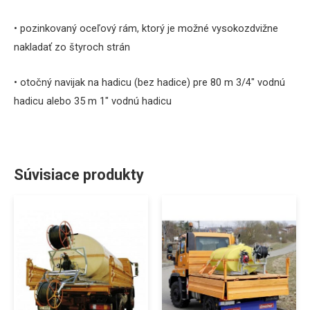
• pozinkovaný oceľový rám, ktorý je možné vysokozdvižne
nakladať zo štyroch strán
• otočný navijak na hadicu (bez hadice) pre 80 m 3/4″ vodnú
hadicu alebo 35 m 1″ vodnú hadicu
Súvisiace produkty