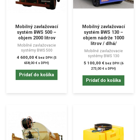
Mobilný zavlažovací
Mobilný zavlažovací
systém BWS 500 –
systém BWS 130 –
objem 2000 litrov
objem nádrže 1000
litrov / dlhá/
Mobilné zavlažovacie
systémy BWS 500
Mobilné zavlažovacie
systémy BWS 130
4 600,00
€
bez DPH (
5
5 100,00
€
658,00
€
s DPH)
bez DPH (
6
273,00
€
s DPH)
Pridať do košíka
Pridať do košíka