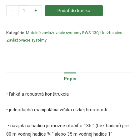
-
+
Pridať do košíka
Kategórie:
Mobilné zavlažovacie systémy BWS 130
,
Údržba ciest
,
Zavlažovacie systémy
Popis
• ľahká a robustná konštrukcia
• jednoduchá manipulácia vďaka nízkej hmotnosti
• navijak na hadicu je možné otočiť o 135 ° (bez hadice) pre
80 m vodnej hadice ¾ “ alebo 35 m vodnej hadice 1″