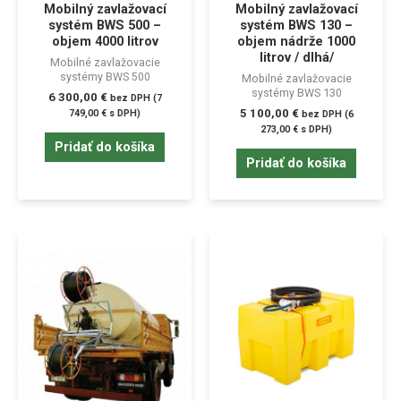
Mobilný zavlažovací
Mobilný zavlažovací
systém BWS 500 –
systém BWS 130 –
objem 4000 litrov
objem nádrže 1000
litrov / dlhá/
Mobilné zavlažovacie
systémy BWS 500
Mobilné zavlažovacie
systémy BWS 130
6 300,00
€
bez DPH (
7
5 100,00
€
749,00
€
s DPH)
bez DPH (
6
273,00
€
s DPH)
Pridať do košíka
Pridať do košíka