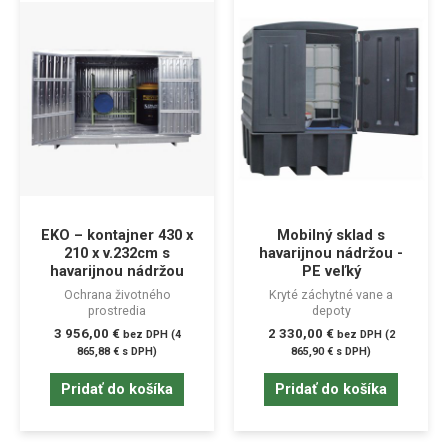
EKO – kontajner 430 x
Mobilný sklad s
210 x v.232cm s
havarijnou nádržou -
havarijnou nádržou
PE veľký
Ochrana životného
Kryté záchytné vane a
prostredia
depoty
3 956,00
€
2 330,00
€
bez DPH (
4
bez DPH (
2
865,88
€
s DPH)
865,90
€
s DPH)
Pridať do košíka
Pridať do košíka