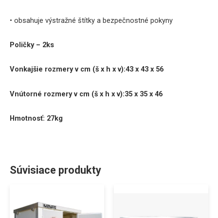
• obsahuje výstražné štítky a bezpečnostné pokyny
Poličky – 2ks
Vonkajšie
rozmery
v cm (š x h x v):
43 x 43 x 56
Vnútorné
rozmery
v cm (š x h x v):
35 x 35 x 46
Hmotnosť: 27kg
Súvisiace produkty