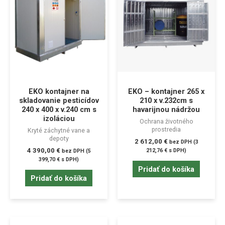
EKO kontajner na
EKO – kontajner 265 x
skladovanie pesticídov
210 x v.232cm s
240 x 400 x v.240 cm s
havarijnou nádržou
izoláciou
Ochrana životného
prostredia
Kryté záchytné vane a
depoty
2 612,00
€
bez DPH (
3
4 390,00
€
212,76
€
s DPH)
bez DPH (
5
399,70
€
s DPH)
Pridať do košíka
Pridať do košíka