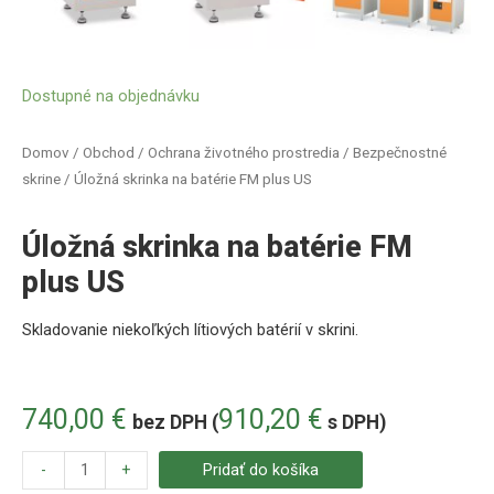
Dostupné na objednávku
Domov
/
Obchod
/
Ochrana životného prostredia
/
Bezpečnostné
skrine
/ Úložná skrinka na batérie FM plus US
Úložná skrinka na batérie FM
plus US
Skladovanie niekoľkých lítiových batérií v skrini
.
740,00
€
910,20
€
bez DPH (
s DPH)
-
+
Pridať do košíka