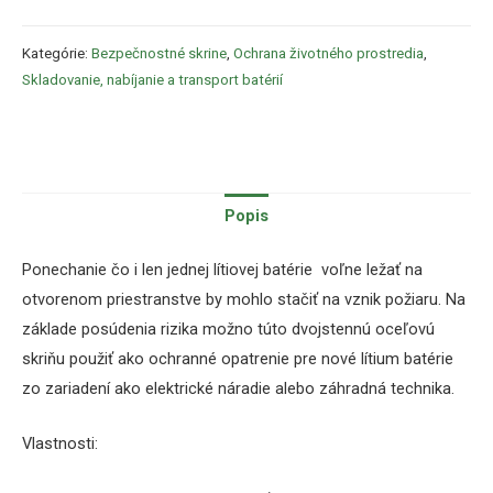
Kategórie:
Bezpečnostné skrine
,
Ochrana životného prostredia
,
Skladovanie, nabíjanie a transport batérií
Popis
Ponechanie čo i len jednej lítiovej batérie voľne ležať na
otvorenom priestranstve by mohlo stačiť na vznik požiaru.
Na
základe posúdenia rizika možno túto dvojstennú oceľovú
skriňu použiť ako ochranné opatrenie pre nové lítium
batérie
zo zariadení ako elektrické náradie alebo záhradná technika.
Vlastnosti: