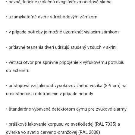
• pevná, tepelne izolačná dvojplášťová oceľová skriňa
• uzamykateľné dvere s trojbodovým zámkom
• v prípade potreby je možné uzamknúť visiacim zámkom
• prídavné tesnenia dverí udržujú studený vzduch v skrini
• vetrací otvor pre správne pripojenie k výfukovému potrubiu
do exteriéru
• prístupová vzdialenosť vysokozdvižného vozíka (8-9 cm) na
umiestnenie a odstránenie v prípade nehody
• štandardne vybavené detektorom dymu pre zvukové alarmy
• práškové lakovanie korpusu vo svetlošedej (RAL 7035) a
dvierka vo svetlo červeno-oranžovej (RAL 2008)