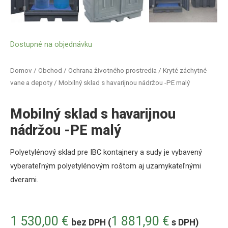
Dostupné na objednávku
Domov
/
Obchod
/
Ochrana životného prostredia
/
Kryté záchytné
vane a depoty
/ Mobilný sklad s havarijnou nádržou -PE malý
Mobilný sklad s havarijnou
nádržou -PE malý
Polyetylénový sklad pre IBC kontajnery a sudy je vybavený
vyberateľným polyetylénovým roštom aj uzamykateľnými
dverami.
1 530,00
€
1 881,90
€
bez DPH (
s DPH)