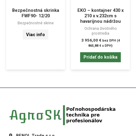
Bezpečnostná skrinka
EKO – kontajner 430 x
FWF90- 12/20
210 x v.232cm s
havarijnou nádržou
Bezpečnostné skrine
Ochrana životného
prostredia
Viac info
3 956,00
€
bez DPH (
4
865,88
€
s DPH)
Pridať do košíka
BENOL Trade,s.r.o.