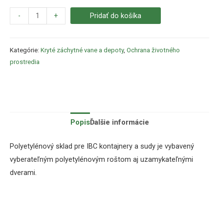
-
+
Pridať do košíka
Kategórie:
Kryté záchytné vane a depoty
,
Ochrana životného
prostredia
Popis
Ďalšie informácie
Polyetylénový sklad pre IBC kontajnery a sudy je vybavený
vyberateľným polyetylénovým roštom aj uzamykateľnými
dverami.