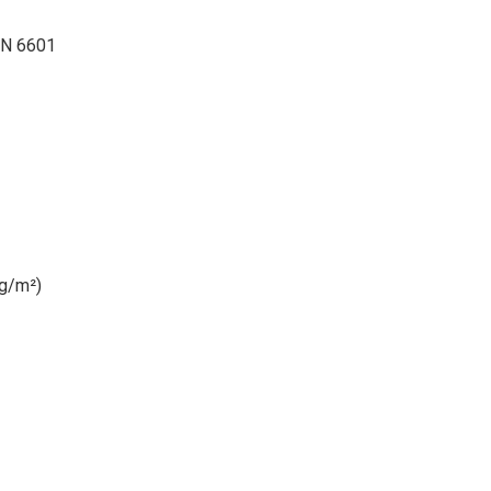
IN 6601
kg/m²)