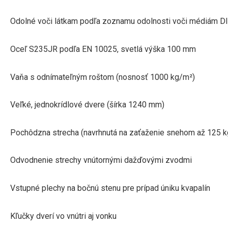
Odolné voči látkam podľa zoznamu odolnosti voči médiám D
Oceľ S235JR podľa EN 10025, svetlá výška 100 mm
Vaňa s odnímateľným roštom (nosnosť 1000 kg/m²)
Veľké, jednokrídlové dvere (šírka 1240 mm)
Pochôdzna strecha (navrhnutá na zaťaženie snehom až 125 
Odvodnenie strechy vnútornými dažďovými zvodmi
Vstupné plechy na bočnú stenu pre prípad úniku kvapalín
Kľučky dverí vo vnútri aj vonku