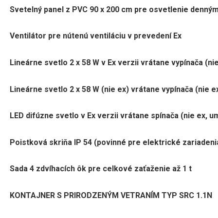
Svetelný panel z PVC 90 x 200 cm pre osvetlenie denný
Ventilátor pre nútenú ventiláciu v prevedení Ex
Lineárne svetlo 2 x 58 W v Ex verzii vrátane vypínača (n
Lineárne svetlo 2 x 58 W (nie ex) vrátane vypínača (nie e
LED difúzne svetlo v Ex verzii vrátane spínača (nie ex, 
Poistková skriňa IP 54 (povinné pre elektrické zariadeni
Sada 4 zdvíhacích ôk pre celkové zaťaženie až 1 t
KONTAJNER S PRIRODZENÝM VETRANÍM TYP SRC 1.1N