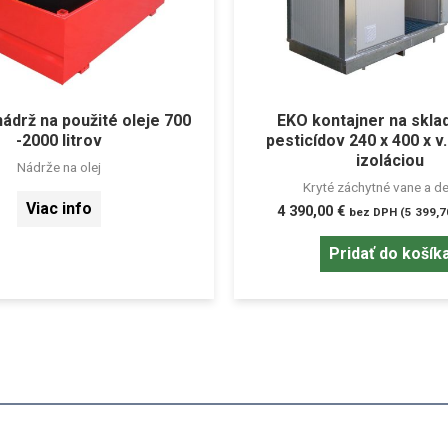
ádrž na použité oleje 700
EKO kontajner na skla
-2000 litrov
pesticídov 240 x 400 x v
izoláciou
Nádrže na olej
Kryté záchytné vane a d
Viac info
4 390,00
€
bez DPH (
5 399,
Pridať do košík