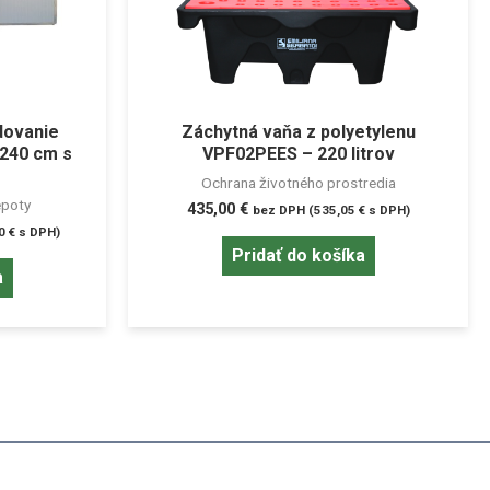
dovanie
Záchytná vaňa z polyetylenu
.240 cm s
VPF02PEES – 220 litrov
Ochrana životného prostredia
epoty
435,00
€
bez DPH (
535,05
€
s DPH)
70
€
s DPH)
Pridať do košíka
a