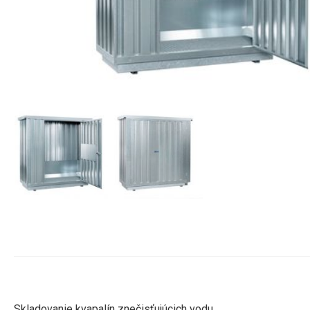
Skladovanie kvapalín znečisťujúcich vodu .