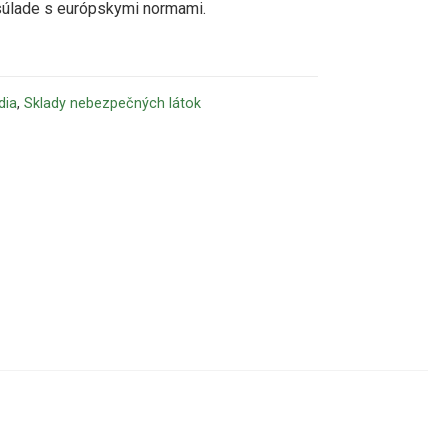
súlade s európskymi normami.
dia
,
Sklady nebezpečných látok