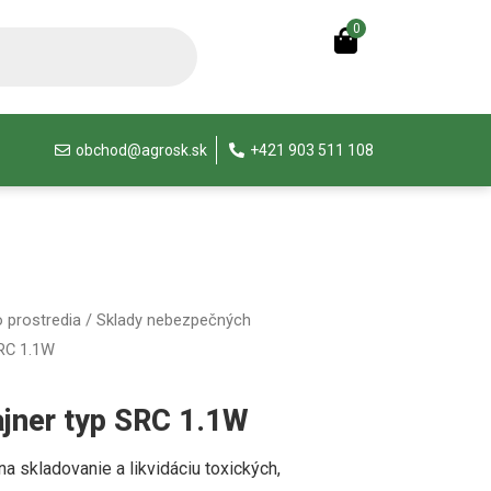
0
obchod@agrosk.sk
+421 903 511 108
 prostredia
/
Sklady nebezpečných
RC 1.1W
jner typ SRC 1.1W
a skladovanie a likvidáciu toxických,