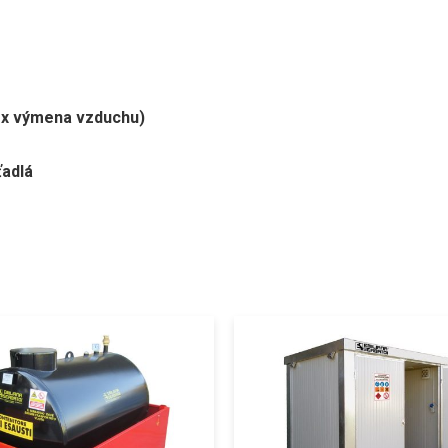
4 x výmena vzduchu)
ťadlá