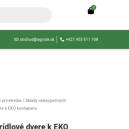
0
obchod@agrosk.sk
+421 903 511 108
 prostredia
/
Sklady nebezpečných
ere k EKO kontajneru
rídlové dvere k EKO