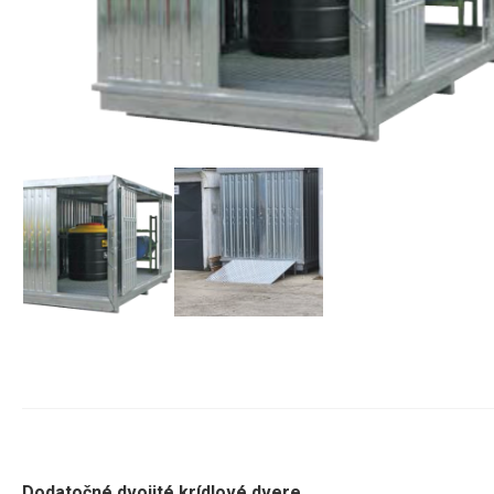
Dodatočné dvojité krídlové dvere