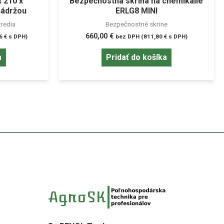
 210 x
Bezpečnostná skriňa na chemikálie
nádržou
ERLG8 MINI
redia
Bezpečnostné skrine
660,00
€
76
€
s DPH)
bez DPH (
811,80
€
s DPH)
a
Pridať do košíka