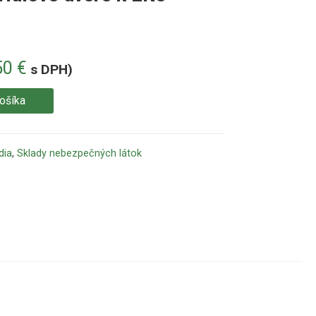
50
€
s DPH)
košíka
dia
,
Sklady nebezpečných látok