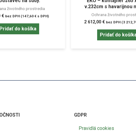
odstavec na sudy.
EKO – kontajner 265 x
v.232cm s havarijnou 
ana životného prostredia
Ochrana životného prost
0
€
bez DPH (
147,60
€
s DPH)
2 612,00
€
bez DPH (
3 212,
Pridať do košíka
Pridať do košík
OČNOSTI
GDPR
Pravidlá cookies