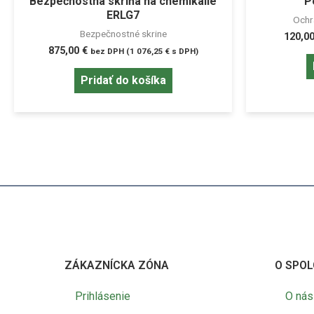
Bezpečnostná skriňa na chemikálie
P
ERLG7
Ochr
Bezpečnostné skrine
120,0
875,00
€
bez DPH (
1 076,25
€
s DPH)
Pridať do košíka
ZÁKAZNÍCKA ZÓNA
O SPOL
Prihlásenie
O nás