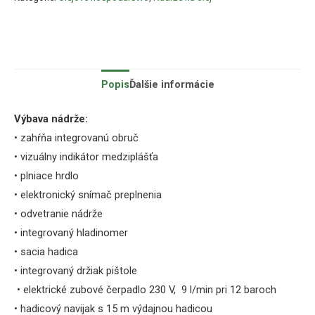
Popis
Ďalšie informácie
Výbava nádrže:
• zahŕňa integrovanú obruč
• vizuálny indikátor medziplášťa
• plniace hrdlo
• elektronický snímač preplnenia
• odvetranie nádrže
• integrovaný hladinomer
• sacia hadica
• integrovaný držiak pištole
• elektrické zubové čerpadlo 230 V, 9 l/min pri 12 baroch
•
hadicový navijak s 15 m výdajnou hadicou