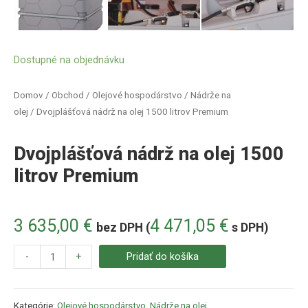
Dostupné na objednávku
Domov
/
Obchod
/
Olejové hospodárstvo
/
Nádrže na
olej
/ Dvojplášťová nádrž na olej 1500 litrov Premium
Dvojplášťová nádrž na olej 1500
litrov Premium
3 635,00
€
4 471,05
€
bez DPH (
s DPH)
-
+
Pridať do košíka
Kategórie:
Olejové hospodárstvo
,
Nádrže na olej