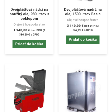
Dvojplášťová nádrž na
Dvojplášťová nádrž na
použitý olej 980 litrov s
olej 1500 litrov Basic
poklopom
Olejové hospodárstvo
Olejové hospodárstvo
3 140,00
€
bez DPH (
3
1 940,00
€
862,20
€
s DPH)
bez DPH (
2
386,20
€
s DPH)
Pridať do košíka
Pridať do košíka