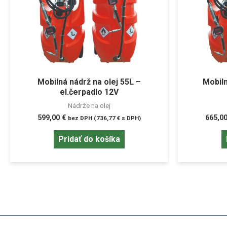
Mobilná nádrž na olej 55L –
Mobiln
el.čerpadlo 12V
Nádrže na olej
599,00
€
665,0
bez DPH (
736,77
€
s DPH)
Pridať do košíka