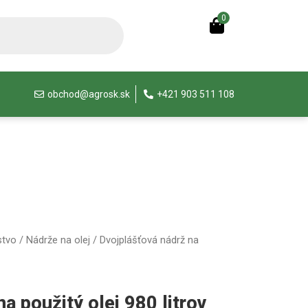
0
obchod@agrosk.sk
+421 903 511 108
stvo
/
Nádrže na olej
/ Dvojplášťová nádrž na
a použitý olej 980 litrov