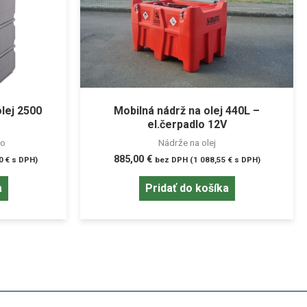
lej 2500
Mobilná nádrž na olej 440L –
el.čerpadlo 12V
vo
Nádrže na olej
885,00
€
50
€
s DPH)
bez DPH (
1 088,55
€
s DPH)
a
Pridať do košíka