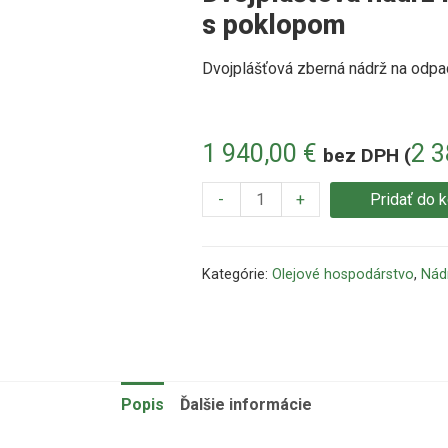
s poklopom
Dvojplášťová zberná nádrž na odpad
1 940,00
€
2 
bez DPH (
-
+
Pridať do 
Kategórie:
Olejové hospodárstvo
,
Nádr
Popis
Ďalšie informácie