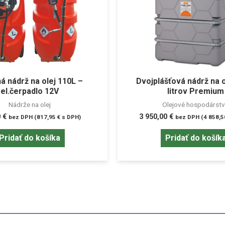
á nádrž na olej 110L –
Dvojplášťová nádrž na o
el.čerpadlo 12V
litrov Premium
Nádrže na olej
Olejové hospodárst
0
€
3 950,00
€
bez DPH (
817,95
€
s DPH)
bez DPH (
4 858,
Pridať do košíka
Pridať do košík