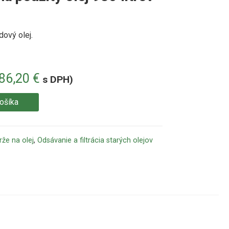
ový olej.
386,20
€
s DPH)
košíka
že na olej
,
Odsávanie a filtrácia starých olejov