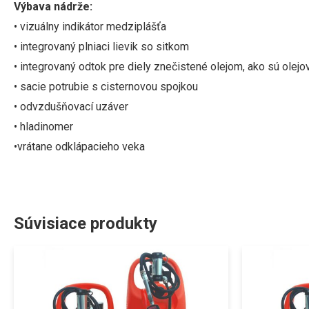
Výbava nádrže:
• vizuálny indikátor medziplášťa
•
integrovaný plniaci lievik so sitkom
•
integrovaný odtok pre diely znečistené olejom, ako sú olejové
• sacie potrubie s cisternovou spojkou
•
o
dvzdušňovací uzáver
• hladinomer
•
vrátane
odklápacieho veka
Súvisiace produkty