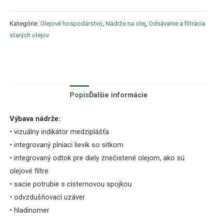
Kategórie:
Olejové hospodárstvo
,
Nádrže na olej
,
Odsávanie a filtrácia
starých olejov
Popis
Ďalšie informácie
Výbava nádrže:
• vizuálny indikátor medziplášťa
•
integrovaný plniaci lievik so sitkom
•
integrovaný odtok pre diely znečistené olejom, ako sú
olejové filtre
• sacie potrubie s cisternovou spojkou
•
o
dvzdušňovací uzáver
• hladinomer