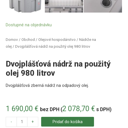
Dostupné na objednávku
Domov
/
Obchod
/
Olejové hospodárstvo
/
Nádrže na
olej
/ Dvojplášťová nádrž na použitý olej 980 litrov
Dvojplášťová nádrž na použitý
olej 980 litrov
Dvojplášťová zberná nádrž na odpadový olej.
1 690,00
€
2 078,70
€
bez DPH (
s DPH)
-
+
Pridať do košíka