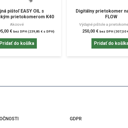
jná pištoľ EASY OIL s
Digitálny prietokomer na
ckým prietokomerom K40
FLOW
Akciové
Výdajné pištole a prietokome
95,00
€
250,00
€
bez DPH (
239,85
€
s DPH)
bez DPH (
307,50
Pridať do košíka
Pridať do košík
OČNOSTI
GDPR