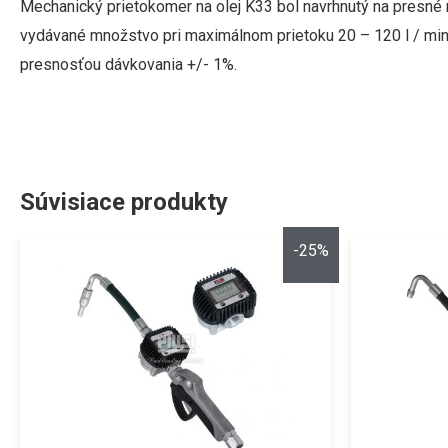
Mechanický prietokomer na olej K33 bol navrhnutý na presn
vydávané množstvo pri maximálnom prietoku 20 – 120 l / min
presnosťou dávkovania +/- 1%.
Súvisiace produkty
-25%