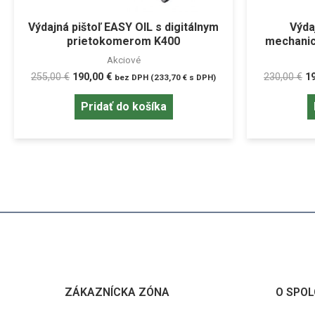
Výdajná pištoľ EASY OIL s digitálnym
Výda
prietokomerom K400
mechani
Akciové
255,00
€
190,00
€
230,00
€
1
bez DPH (
233,70
€
s DPH)
Pridať do košíka
ZÁKAZNÍCKA ZÓNA
O SPOL