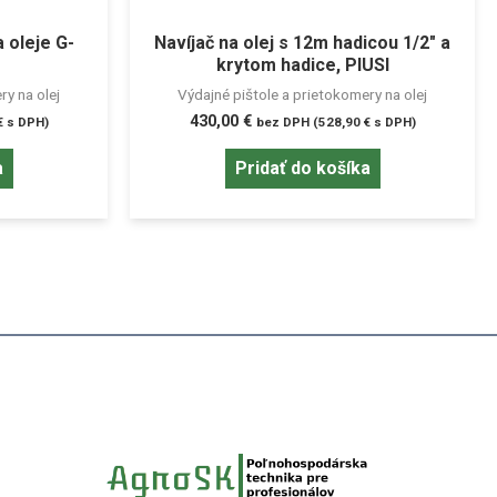
 oleje G-
Navíjač na olej s 12m hadicou 1/2″ a
krytom hadice, PIUSI
ry na olej
Výdajné pištole a prietokomery na olej
430,00
€
€
s DPH)
bez DPH (
528,90
€
s DPH)
a
Pridať do košíka