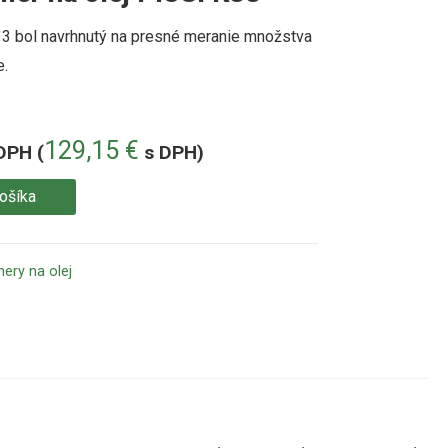
3 bol navrhnutý na presné meranie množstva
e.
129,15
€
DPH (
s DPH)
košíka
mery na olej