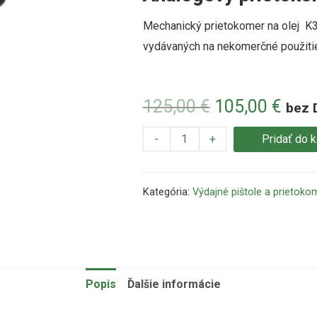
Mechanický prietokomer na olej K3
vydávaných na nekomerčné použiti
125,00
€
105,00
€
bez 
-
+
Pridať do 
Kategória:
Výdajné pištole a prietoko
Popis
Ďalšie informácie