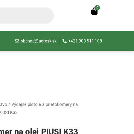
0
obchod@agrosk.sk
+421 903 511 108
stvo
/
Výdajné pištole a prietokomery na
PIUSI K33
mer na olej PIUSI K33