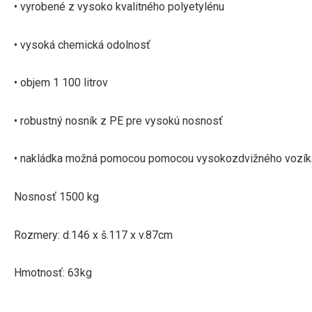
• vyrobené z vysoko kvalitného polyetylénu
• vysoká chemická odolnosť
• objem 1 100 litrov
• robustný nosník z PE pre vysokú nosnosť
• nakládka možná pomocou pomocou vysokozdvižného vozíka 
Nosnosť 1500 kg
Rozmery: d.146 x š.117 x v.87cm
Hmotnosť: 63kg