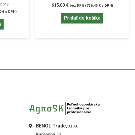
epoty
615,00
€
bez DPH (
756,45
€
s DPH)
80
€
s DPH)
Pridať do košíka
a
BENOL Trade,s.r.o.
Kamenná 11