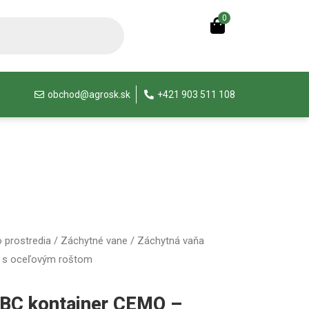
0
obchod@agrosk.sk
+421 903 511 108
 prostredia
/
Záchytné vane
/ Záchytná vaňa
E s oceľovým roštom
IBC kontajner CEMO –