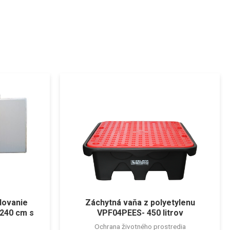
dovanie
Záchytná vaňa z polyetylenu
.240 cm s
VPF04PEES- 450 litrov
Ochrana životného prostredia