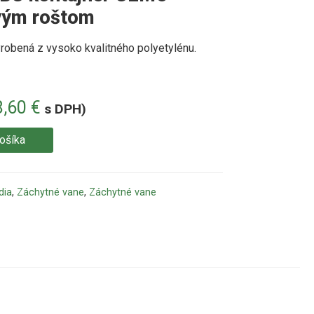
vým roštom
robená z vysoko kvalitného polyetylénu.
8,60
€
s DPH)
košíka
dia
,
Záchytné vane
,
Záchytné vane