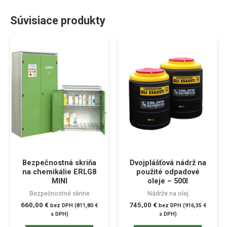
Súvisiace produkty
Bezpečnostná skriňa
Dvojplášťová nádrž na
na chemikálie ERLG8
použité odpadové
MINI
oleje – 500l
Bezpečnostné skrine
Nádrže na olej
660,00
€
745,00
€
bez DPH (
811,80
€
bez DPH (
916,35
€
s DPH)
s DPH)