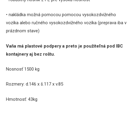
• nakládka možná pomocou pomocou vysokozdvižného
vozíka alebo ručného vysokozdvižného vozíka (preprava iba v
prázdnom stave)
Vaňa má plastové podpery a preto je použiteľná pod IBC
kontajnery aj bez roštu.
Nosnosť 1500 kg
Rozmery: d.146 x š.117 x v.85
Hmotnosť: 43kg