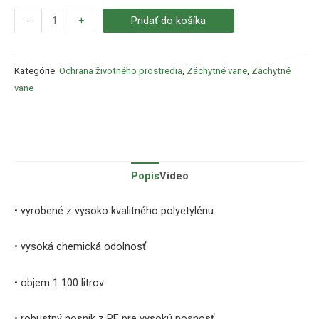
-
+
Pridať do košíka
Kategórie:
Ochrana životného prostredia
,
Záchytné vane
,
Záchytné
vane
Popis
Video
• vyrobené z vysoko kvalitného polyetylénu
• vysoká chemická odolnosť
• objem 1 100 litrov
• robustný nosník z PE pre vysokú nosnosť