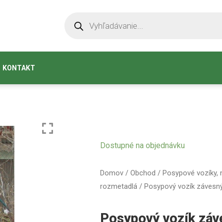
KONTAKT
Dostupné na objednávku
Domov
/
Obchod
/
Posypové vozíky,
rozmetadlá
/ Posypový vozík závesný
Posypový vozík záv