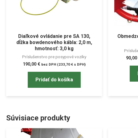
Diaľkové ovládanie pre SA 130,
Obmedzov
dĺžka bowdenového kábla: 2,0 m,
hmotnosť: 3,0 kg
Prísluš
Príslušenstvo pre posypové vozíky
90,0
190,00
€
bez DPH (
233,70
€
s DPH)
Pridať do košíka
Súvisiace produkty