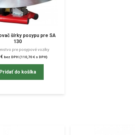
ač šírky posypu pre SA
130
enstvo pre posypové vozíky
0
€
bez DPH (
110,70
€
s DPH)
Pridať do košíka