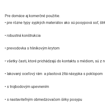
Pre domáce aj komerčné použitie.
• pre rôzne typy sypkých materiálov
ako sú posypová soľ, štr
• robustná konštrukcia
•
prevodovka s hliníkovým krytom
•
všetky časti, ktoré prichádzajú do kontaktu s médiom, sú z 
• lakovaný oceľový
rám
a plastová žltá násypka s poklopom
•
s trojbodovým upevnením
•
s nastaviteľným obmedzovačom šírky posypu