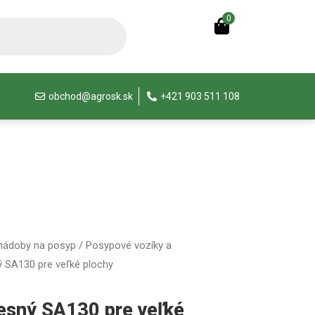
0
obchod@agrosk.sk
+421 903 511 108
 nádoby na posyp
/
Posypové vozíky a
 SA130 pre veľké plochy
esný SA130 pre veľké