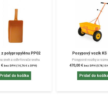
 z polypropylénu PP02
Posypový vozík KS 
na sneh a odhrňovače snehu
Posypové vozíky a rozme
0
€
470,00
€
bez DPH (
14,76
€
s DPH)
bez DPH (
578,10
Pridať do košíka
Pridať do košík