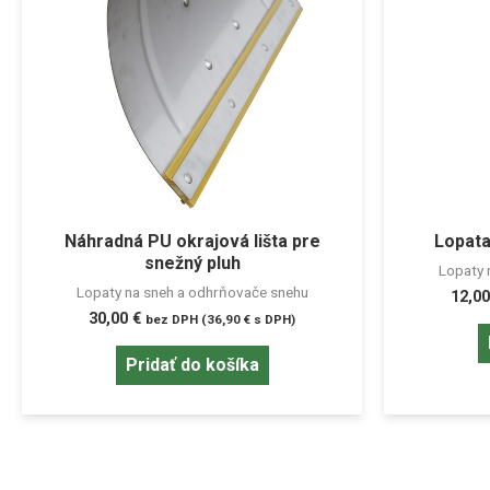
Náhradná PU okrajová lišta pre
Lopata
snežný pluh
Lopaty 
Lopaty na sneh a odhrňovače snehu
12,0
30,00
€
bez DPH (
36,90
€
s DPH)
Pridať do košíka