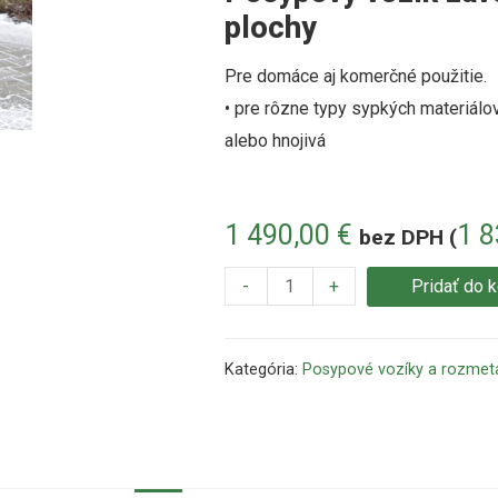
plochy
Pre domáce aj komerčné použitie.
• pre rôzne typy sypkých materiálo
alebo hnojivá
1 490,00
€
1 
bez DPH (
-
+
Pridať do 
Kategória:
Posypové vozíky a rozmet