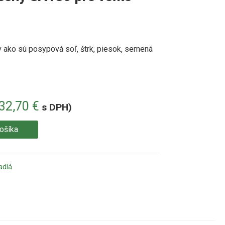
v
ako sú posypová soľ, štrk, piesok,
semená
832,70
€
s DPH)
košíka
adlá