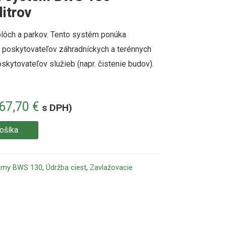
itrov
lôch a parkov.
Tento systém ponúka
 poskytovateľov záhradníckych a terénnych
skytovateľov služieb (napr. čistenie budov).
367,70
€
s DPH)
košíka
témy BWS 130
,
Údržba ciest
,
Zavlažovacie