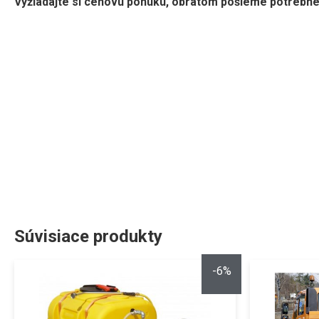
Vyžiadajte si cenovú ponuku, obratom pošleme potrebné
Súvisiace produkty
-6%