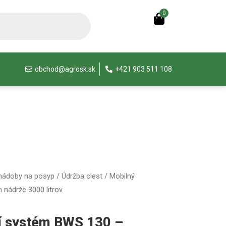
0
obchod@agrosk.sk
+421 903 511 108
 nádoby na posyp
/
Údržba ciest
/ Mobilný
nádrže 3000 litrov
í systém BWS 130 –