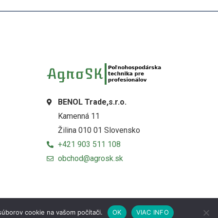
BENOL Trade,s.r.o.
Kamenná 11
Žilina 010 01 Slovensko
+421 903 511 108
obchod@agrosk.sk
súborov cookie na vašom počítači.
OK
VIAC INFO