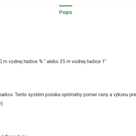
Popis
 80 m vodnej hadice ¾ “ alebo 35 m vodnej hadice 1″
parkov.
Tento systém ponúka optimálny pomer ceny a výkonu pre 
).