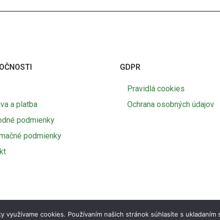
OČNOSTI
GDPR
Pravidlá cookies
va a platba
Ochrana osobných údajov
odné podmienky
amačné podmienky
kt
y využívame cookies. Používaním našich stránok súhlasíte s ukladaním 
© 2026 Agro SK | Marketing Lite
Tvorba e-shopov