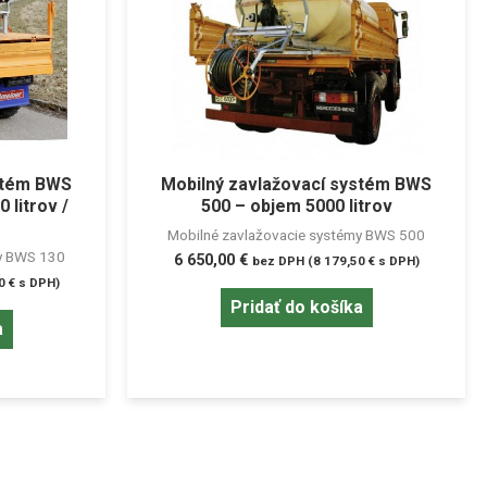
stém BWS
Mobilný zavlažovací systém BWS
 litrov /
500 – objem 5000 litrov
Mobilné zavlažovacie systémy BWS 500
my BWS 130
6 650,00
€
bez DPH (
8 179,50
€
s DPH)
70
€
s DPH)
Pridať do košíka
a