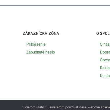
ZÁKAZNÍCKA ZÓNA
O SPOL
Prihlásenie
O nás
Zabudnuté heslo
Dopra
Obch
Rekl
Konta
S cieľom uľahčiť užívateľom používať naše webové stránk