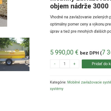
objem nádrže 3000 l
Vhodné na zavlažovanie zelených p
optimálny pomer ceny a výkonu pre
úprav a tiež pre mnohých ďalších po
5 990,00
€
7 
bez DPH (
-
+
Pridať do 
Kategórie:
Mobilné zavlažovacie sys
systémy