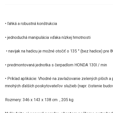
• ľahká a robustná konštrukcia
• jednoduchá manipulácia vďaka nízkej hmotnosti
• navijak na hadicu je možné otočiť o 135 ° (bez hadice) pre
• predmontovaná jednotka s čerpadlom HONDA 130l / min
• Príklad aplikácie:
Vhodné na zavlažovanie zelených plôch a 
mnohých ďalších poskytovateľov služieb (napr. čistenie budov
Rozmery: 346 x 143 x 138 cm , 205 kg