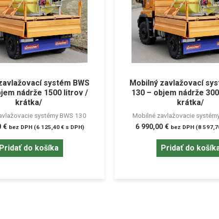
 zavlažovací systém BWS
Mobilný zavlažovací sy
jem nádrže 1500 litrov /
130 – objem nádrže 3000
krátka/
krátka/
avlažovacie systémy BWS 130
Mobilné zavlažovacie systé
0
€
6 990,00
€
bez DPH (
6 125,40
€
s DPH)
bez DPH (
8 597,
Pridať do košíka
Pridať do košík