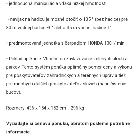
• jednoduchá manipulácia vďaka nízkej hmotnosti
• navijak na hadicu je možné otočiť o 135 ° (bez hadice) pre
80 m vodnej hadice ¾ “ alebo 35 m vodnej hadice 1″
• predmontovaná jednotka s čerpadlom HONDA 130l / min
• Príklad aplikácie:
Vhodné na zavlažovanie zelených plôch a
parkov.
Tento systém ponúka optimálny pomer ceny a výkonu
pre poskytovateľov záhradníckych a terénnych úprav a tiež
pre mnohých ďalších poskytovateľov služieb (napr. čistenie
budov).
Rozmery: 436 x 154 x 152 cm , 296 kg
Vyžiadajte si cenovú ponuku, obratom pošleme potrebné
informácie.