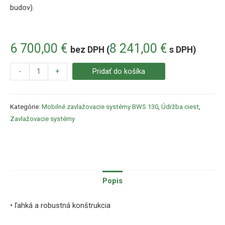
budov).
6 700,00
€
8 241,00
€
bez DPH (
s DPH)
-
+
Pridať do košíka
Kategórie:
Mobilné zavlažovacie systémy BWS 130
,
Údržba ciest
,
Zavlažovacie systémy
Popis
• ľahká a robustná konštrukcia