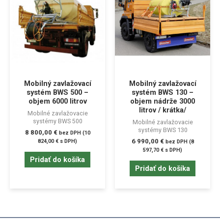
Mobilný zavlažovací
Mobilný zavlažovací
systém BWS 500 –
systém BWS 130 –
objem 6000 litrov
objem nádrže 3000
litrov / krátka/
Mobilné zavlažovacie
systémy BWS 500
Mobilné zavlažovacie
systémy BWS 130
8 800,00
€
bez DPH (
10
6 990,00
€
824,00
€
s DPH)
bez DPH (
8
597,70
€
s DPH)
Pridať do košíka
Pridať do košíka