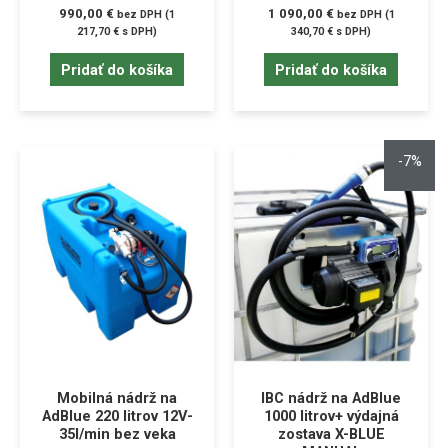
990,00
€
1 090,00
€
bez DPH (
1
bez DPH (
1
217,70
€
s DPH)
340,70
€
s DPH)
Pridať do košíka
Pridať do košíka
-7%
Mobilná nádrž na
IBC nádrž na AdBlue
AdBlue 220 litrov 12V-
1000 litrov+ výdajná
35l/min bez veka
zostava X-BLUE