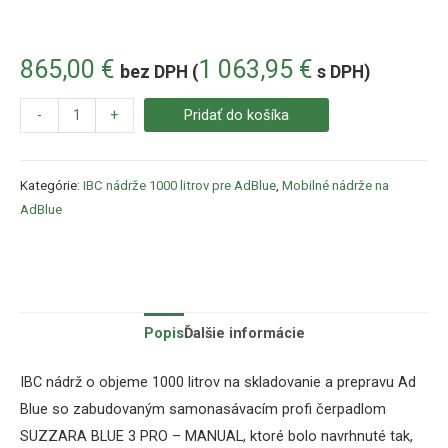
865,00
€
1 063,95
€
bez DPH (
s DPH)
-
+
Pridať do košíka
Kategórie:
IBC nádrže 1000 litrov pre AdBlue
,
Mobilné nádrže na
AdBlue
Popis
Ďalšie informácie
IBC nádrž o objeme 1000 litrov na skladovanie a prepravu Ad
Blue so zabudovaným samonasávacím profi čerpadlom
SUZZARA BLUE 3 PRO – MANUAL, ktoré
bolo navrhnuté tak,