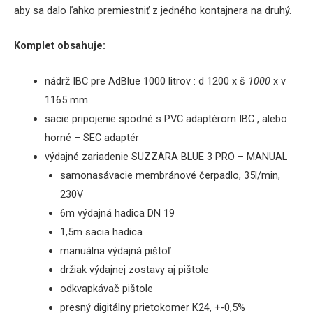
aby sa dalo ľahko premiestniť z jedného kontajnera na druhý.
Komplet obsahuje:
nádrž IBC pre AdBlue 1000 litrov
: d 1200 x š
1000
x v
1165 mm
sacie pripojenie spodné s PVC adaptérom IBC , alebo
horné – SEC adaptér
výdajné zariadenie SUZZARA BLUE 3 PRO – MANUAL
samonasávacie membránové čerpadlo, 35l/min,
230V
6m výdajná hadica DN 19
1,5m sacia hadica
manuálna výdajná pištoľ
držiak výdajnej zostavy aj pištole
odkvapkávač pištole
presný digitálny prietokomer K24, +-0,5%