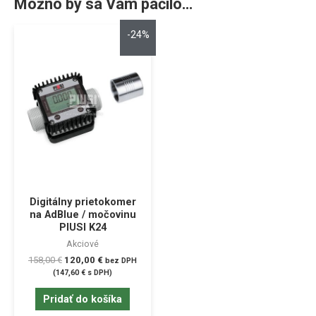
Možno by sa Vám páčilo…
-24%
Digitálny prietokomer
na AdBlue / močovinu
PIUSI K24
Akciové
158,00
€
120,00
€
bez DPH
(
147,60
€
s DPH)
Pridať do košíka