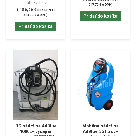
nafta/adblue
217,70
€
s DPH)
1 150,00
€
bez DPH (
1
414,50
€
s DPH)
Pridať do košíka
Pridať do košíka
IBC nádrž na AdBlue
Mobilná nádrž na
1000L+ výdajná
AdBlue 55 litrov–