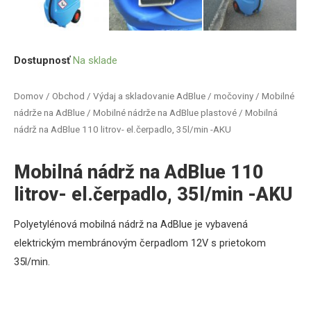
Dostupnosť
Na sklade
Domov
/
Obchod
/
Výdaj a skladovanie AdBlue / močoviny
/
Mobilné
nádrže na AdBlue
/
Mobilné nádrže na AdBlue plastové
/ Mobilná
nádrž na AdBlue 110 litrov- el.čerpadlo, 35l/min -AKU
Mobilná nádrž na AdBlue 110
litrov- el.čerpadlo, 35l/min -AKU
Polyetylénová mobilná nádrž na AdBlue je vybavená
elektrickým membránovým čerpadlom 12V s prietokom
35l/min.