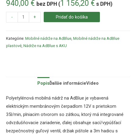
940,00
€
1 156,20
€
bez DPH (
s DPH)
-
+
Pridať do košíka
Kategórie:
Mobilné nádrže na AdBlue
,
Mobilné nádrže na AdBlue
plastové
,
Nádrže na AdBlue s AKU
Popis
Ďalšie informácie
Video
Polyetylénová mobilná nádrž na AdBlue je vybavená
elektrickým membránovým čerpadlom 12V s prietokom
35l/min, plniacim otvorom so zátkou, ktorý má integrované
odvzdušňovacie zariadenie, ďalej obsahuje sací/vypúšťací
bezpečnostný guľový ventil, držiak pištole a 3m hadicu s