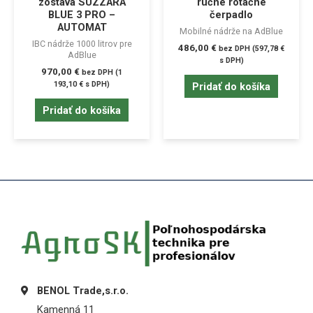
zostava SUZZARA
ručné rotačné
BLUE 3 PRO –
čerpadlo
AUTOMAT
Mobilné nádrže na AdBlue
IBC nádrže 1000 litrov pre
486,00
€
bez DPH (
597,78
€
AdBlue
s DPH)
970,00
€
bez DPH (
1
193,10
€
s DPH)
Pridať do košíka
Pridať do košíka
BENOL Trade,s.r.o.
Kamenná 11