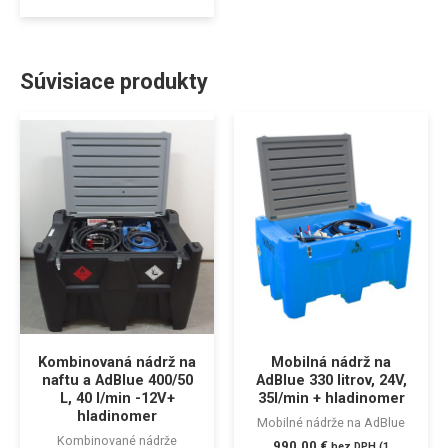
Súvisiace produkty
Kombinovaná nádrž na
Mobilná nádrž na
naftu a AdBlue 400/50
AdBlue 330 litrov, 24V,
L, 40 l/min -12V+
35l/min + hladinomer
hladinomer
Mobilné nádrže na AdBlue
Kombinované nádrže
990,00
€
bez DPH (
1