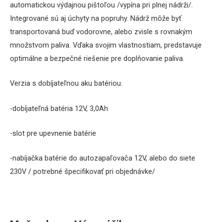
automatickou výdajnou pištoľou /vypína pri plnej nádrži/.
Integrované sú aj úchyty na popruhy. Nádrž
môže byť
transportovaná
buď
vodorovne,
alebo
zvisle
s rovnakým
množstvom
paliva
.
Vďaka svojim
vlastnostiam
,
predstavuje
optimálne
a
bezpečné
riešenie
pre
doplňovanie
paliva
.
Verzia s dobíjateľnou aku batériou.
-dobíjateľná batéria 12V, 3,0Ah
-slot pre upevnenie batérie
-nabíjačka batérie do autozapaľovača 12V, alebo do siete
230V / potrebné špecifikovať pri objednávke/