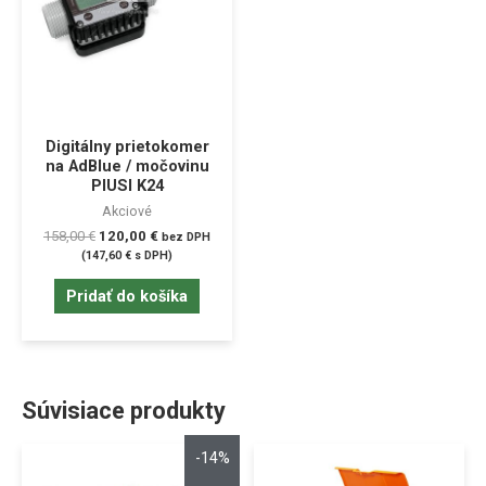
Digitálny prietokomer
na AdBlue / močovinu
PIUSI K24
Akciové
158,00
€
120,00
€
bez DPH
(
147,60
€
s DPH)
Pridať do košíka
Súvisiace produkty
-14%