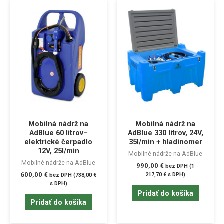
Mobilná nádrž na
Mobilná nádrž na
AdBlue 60 litrov–
AdBlue 330 litrov, 24V,
elektrické čerpadlo
35l/min + hladinomer
12V, 25l/min
Mobilné nádrže na AdBlue
Mobilné nádrže na AdBlue
990,00
€
bez DPH (
1
600,00
€
217,70
€
s DPH)
bez DPH (
738,00
€
s DPH)
Pridať do košíka
Pridať do košíka