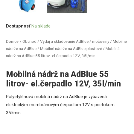
Dostupnosť
Na sklade
Domov
/
Obchod
/
Výdaj a skladovanie AdBlue / močoviny
/
Mobilné
nádrže na AdBlue
/
Mobilné nádrže na AdBlue plastové
/ Mobilná
nádrž na AdBlue 55 litrov- el.čerpadlo 12V, 35l/min
Mobilná nádrž na AdBlue 55
litrov- el.čerpadlo 12V, 35l/min
Polyetylénová mobilná nádrž na AdBlue je vybavená
elektrickým membránovým čerpadlom 12V s prietokom
35l/min.