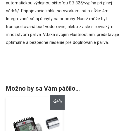
automatickou výdajnou pištoľou SB 325/vypína pri plnej
nádrži/. Pripojovacie káble so svorkami sú o dĺžke 4m.
Integrované sú aj úchyty na popruhy. Nádrž
môže byť
transportovaná
buď
vodorovne,
alebo
zvisle
s rovnakým
množstvom
paliva
.
Vďaka svojim
vlastnostiam
,
predstavuje
optimálne
a
bezpečné
riešenie
pre
doplňovanie
paliva
.
Možno by sa Vám páčilo…
-24%