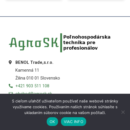
BENOL Trade,s.r.o.
Kamenná 11
Žilina 010 01 Slovensko
+421 903 511 108
obchod@agrosk.sk
S cieľom uľahčiť užívateľom používať naše webové stránky
využívame cookies. Používaním našich stránok súhlasíte s
ukladaním súborov cookie na vašom počítači.
OK
VIAC INFO
Košík
Obchod
Môj účet
Menu