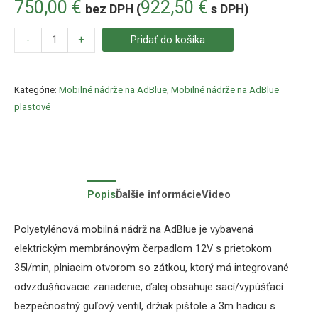
750,00
€
922,50
€
bez DPH (
s DPH)
-
+
Pridať do košíka
Kategórie:
Mobilné nádrže na AdBlue
,
Mobilné nádrže na AdBlue
plastové
Popis
Ďalšie informácie
Video
Polyetylénová mobilná nádrž na AdBlue je vybavená
elektrickým membránovým čerpadlom 12V s prietokom
35l/min, plniacim otvorom so zátkou, ktorý má integrované
odvzdušňovacie zariadenie, ďalej obsahuje sací/vypúšťací
bezpečnostný guľový ventil, držiak pištole a 3m hadicu s