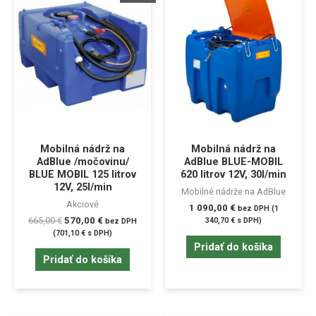
Mobilná nádrž na
Mobilná nádrž na
AdBlue /močovinu/
AdBlue BLUE-MOBIL
BLUE MOBIL 125 litrov
620 litrov 12V, 30l/min
12V, 25l/min
Mobilné nádrže na AdBlue
Akciové
1 090,00
€
bez DPH (
1
665,00
€
570,00
€
340,70
€
s DPH)
bez DPH
(
701,10
€
s DPH)
Pridať do košíka
Pridať do košíka