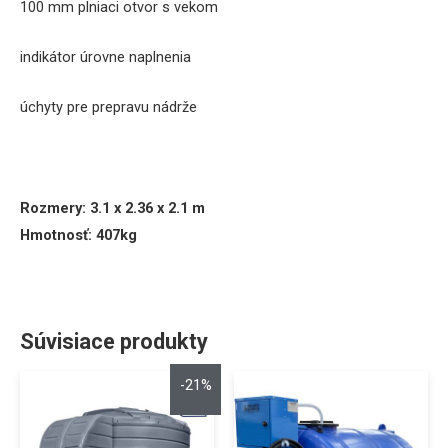
100 mm
plniaci
otvor
s vekom
indikátor
úrovne
naplnenia
úchyty pre
prepravu
nádrže
Rozmery: 3.1 x 2.36 x 2.1 m
Hmotnosť: 407kg
Súvisiace produkty
-21%