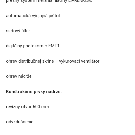
presný
systém merania
hladiny
LIPREMOS®
automatická
výdjajná
pištoľ
sieťový
filter
digitálny prietokomer
FMT1
ohrev
distribučnej
skrine
–
vykurovací ventilátor
ohrev
nádrže
Konštrukčné
prvky
nádrže
:
revízny
otvor
60
0
mm
odvzdušnenie