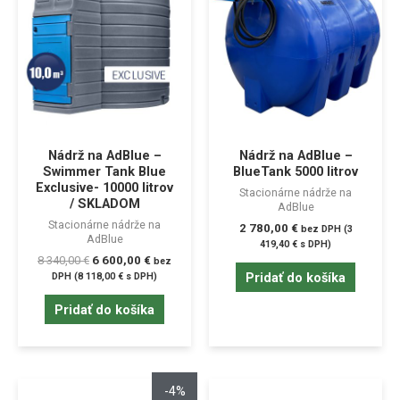
Nádrž na AdBlue –
Nádrž na AdBlue –
Swimmer Tank Blue
BlueTank 5000 litrov
Exclusive- 10000 litrov
Stacionárne nádrže na
/ SKLADOM
AdBlue
Stacionárne nádrže na
2 780,00
€
bez DPH (
3
AdBlue
419,40
€
s DPH)
8 340,00
€
6 600,00
€
bez
Pridať do košíka
DPH (
8 118,00
€
s DPH)
Pridať do košíka
-4%