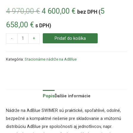
4 970,00
€
4 600,00
€
5
bez DPH (
658,00
€
s DPH)
-
+
Pridať do košíka
Kategória:
Stacionárne nádrže na AdBlue
Popis
Ďalšie informácie
Nádrže na AdBlue SWIMER sú praktické, spoľahlivé, odolné,
bezpečné a kompaktné riešenie pre skladovanie a vnútornú
distribúciu AdBlue pre spoločnosti aj jednotlivcov, napr.