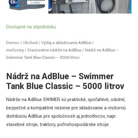
Dostupné na objednávku
Domov
/
Obchod
/
Výdaj a skladovanie AdBlue /
močoviny
/
Stacionárne nádrže na AdBlue
/ Nádrž na AdBlue –
Swimmer Tank Blue Classic – 5000 litrov
Nádrž na AdBlue – Swimmer
Tank Blue Classic – 5000 litrov
Nádrže
na
AdBlue
SWIMER
sú praktické
,
spoľahlivé
,
odolné
,
bezpečné
a
kompaktné
riešenie pre
skladovanie
a
vnútornú
distribúciu
AdBlue
pre
spoločnosti
aj jednotlivcov
,
napr
.
s
tavebné stroje,
traktory
,
poľnohospodárske stroje
.