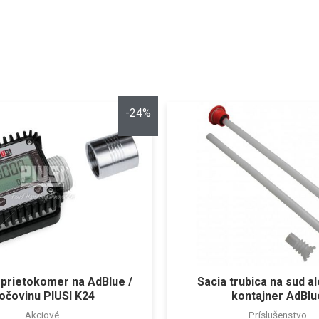
-24%
y prietokomer na AdBlue /
Sacia trubica na sud a
očovinu PIUSI K24
kontajner AdBlu
Akciové
Príslušenstvo