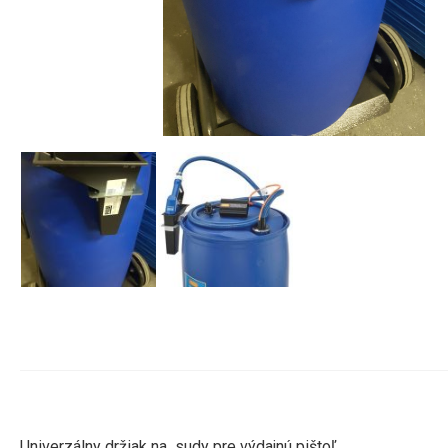
Univerzálny držiak na sudy pre výdajnú pištoľ.