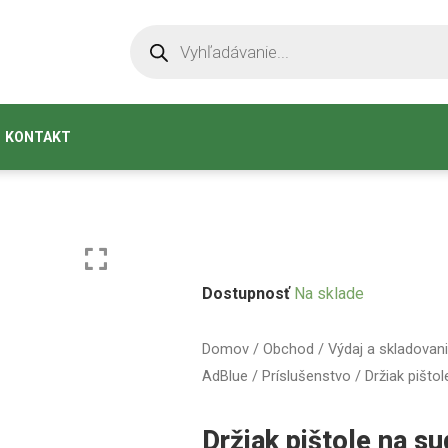
KONTAKT
Dostupnosť
Na sklade
Domov
/
Obchod
/
Výdaj a skladovan
AdBlue
/
Príslušenstvo
/ Držiak pišto
Držiak pištole na su