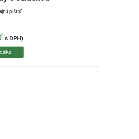
jnú pištoľ.
€
s DPH)
košíka