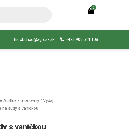
0
obchod@agrosk.sk
+421 903 511 108
ie AdBlue / močoviny
/
Výdaj
le na sudy s vaničkou
dy s vaničkou