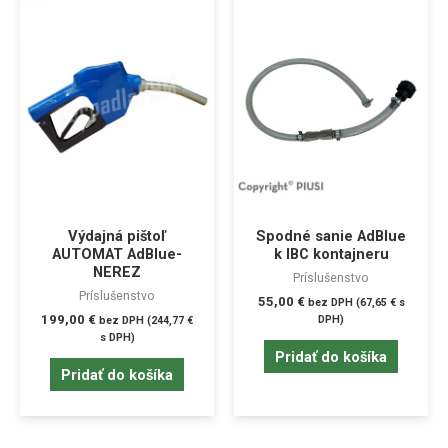
Výdajná pištoľ
Spodné sanie AdBlue
AUTOMAT AdBlue-
k IBC kontajneru
NEREZ
Príslušenstvo
Príslušenstvo
55,00
€
bez DPH (
67,65
€
s
199,00
€
DPH)
bez DPH (
244,77
€
s DPH)
Pridať do košíka
Pridať do košíka