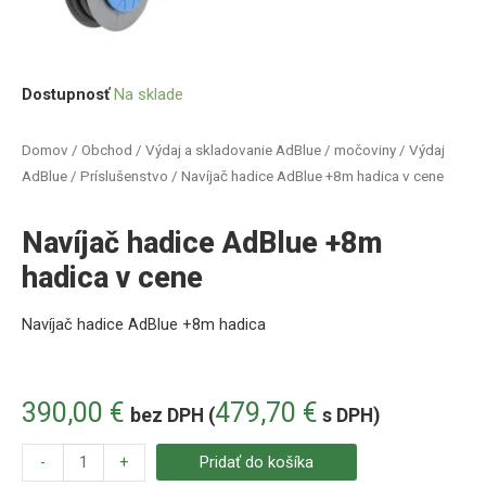
Dostupnosť
Na sklade
Domov
/
Obchod
/
Výdaj a skladovanie AdBlue / močoviny
/
Výdaj
AdBlue
/
Príslušenstvo
/ Navíjač hadice AdBlue +8m hadica v cene
Navíjač hadice AdBlue +8m
hadica v cene
Navíjač hadice AdBlue +8m hadica
390,00
€
479,70
€
bez DPH (
s DPH)
-
+
Pridať do košíka