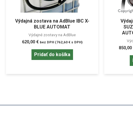
Výdajná zostava na AdBlue IBC X-
Výdaj
BLUE AUTOMAT
SUZ
AUTO
Výdajné zostavy na AdBlue
Výd
620,00
€
bez DPH (
762,60
€
s DPH)
850,00
Pridať do košíka