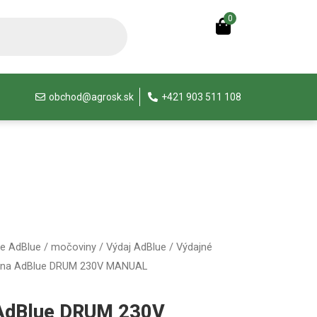
0
obchod@agrosk.sk
+421 903 511 108
ie AdBlue / močoviny
/
Výdaj AdBlue
/
Výdajné
 na AdBlue DRUM 230V MANUAL
 AdBlue DRUM 230V