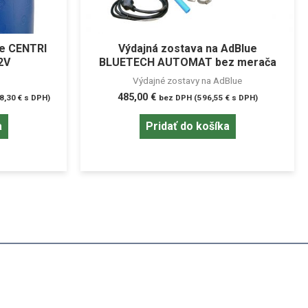
ue CENTRI
Výdajná zostava na AdBlue
2V
BLUETECH AUTOMAT bez merača
Výdajné zostavy na AdBlue
485,00
€
8,30
€
s DPH)
bez DPH (
596,55
€
s DPH)
a
Pridať do košíka