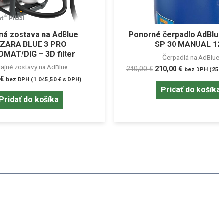
ná zostava na AdBlue
Ponorné čerpadlo AdBl
ZARA BLUE 3 PRO –
SP 30 MANUAL 1
MAT/DIG – 3D filter
Čerpadlá na AdBlue
ajné zostavy na AdBlue
240,00
€
210,00
€
bez DPH (
25
€
bez DPH (
1 045,50
€
s DPH)
Pridať do košík
Pridať do košíka