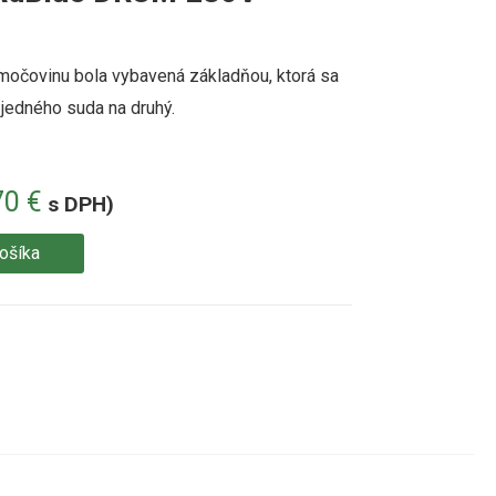
 močovinu bola vybavená základňou, ktorá sa
jedného suda na druhý.
70
€
s DPH)
košíka