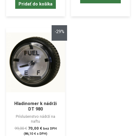
Pridať do košíka
-29%
Hladinomer k nádrži
DT 980
Príslušenstvo nádrží na
naftu
99,00
€
70,00
€
bez DPH
(
86,10
€
s DPH)