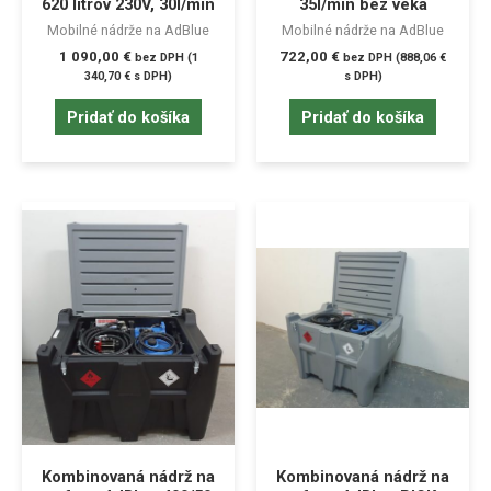
620 litrov 230V, 30l/min
35l/min bez veka
Mobilné nádrže na AdBlue
Mobilné nádrže na AdBlue
1 090,00
€
722,00
€
bez DPH (
1
bez DPH (
888,06
€
340,70
€
s DPH)
s DPH)
Pridať do košíka
Pridať do košíka
Kombinovaná nádrž na
Kombinovaná nádrž na