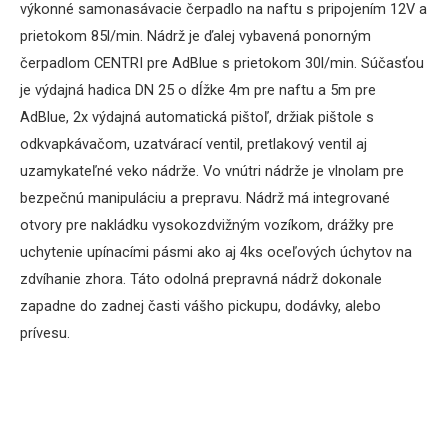
výkonné samonasávacie čerpadlo na naftu s pripojením 12V a
prietokom 85l/min. Nádrž je ďalej vybavená ponorným
čerpadlom CENTRI pre AdBlue s prietokom 30l/min. Súčasťou
je výdajná hadica DN 25 o dĺžke 4m pre naftu a 5m pre
AdBlue, 2x výdajná automatická pištoľ, držiak pištole s
odkvapkávačom, uzatvárací ventil, pretlakový ventil aj
uzamykateľné veko nádrže. Vo vnútri nádrže je vlnolam pre
bezpečnú manipuláciu a prepravu. Nádrž má integrované
otvory pre nakládku vysokozdvižným vozíkom, drážky pre
uchytenie upínacími pásmi ako aj 4ks oceľových úchytov na
zdvíhanie zhora. Táto odolná prepravná nádrž dokonale
zapadne do zadnej časti vášho pickupu, dodávky, alebo
prívesu.