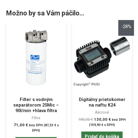
Možno by sa Vám páčilo…
-28%
Filter s vodným
Digitálny prietokomer
separátorom 25Mic –
na naftu K24
90l/min +hlava filtra
Akciové
Filtre
180,00
€
130,00
€
bez DPH
71,00
€
(
159,90
€
s DPH)
bez DPH (
87,33
€
s
DPH)
Pridať do košíka