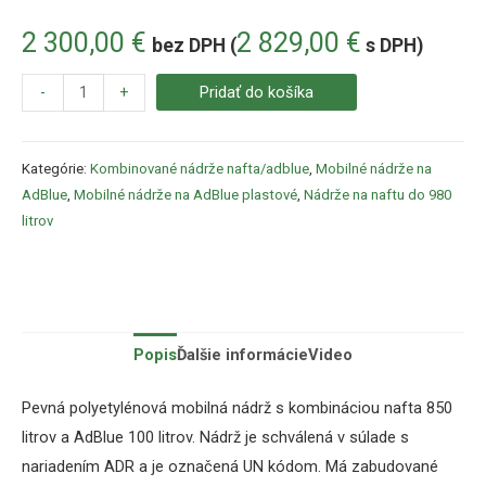
2 300,00
€
2 829,00
€
bez DPH (
s DPH)
-
+
Pridať do košíka
Kategórie:
Kombinované nádrže nafta/adblue
,
Mobilné nádrže na
AdBlue
,
Mobilné nádrže na AdBlue plastové
,
Nádrže na naftu do 980
litrov
Popis
Ďalšie informácie
Video
Pevná polyetylénová mobilná nádrž s kombináciou nafta 850
litrov a AdBlue 100 litrov. Nádrž je schválená v súlade s
nariadením ADR a je označená UN kódom. Má zabudované