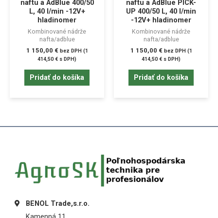
naftu a AdBlue 400/50
naftu a AdBlue PICK-
L, 40 l/min -12V+
UP 400/50 L, 40 l/min
hladinomer
-12V+ hladinomer
Kombinované nádrže
Kombinované nádrže
nafta/adblue
nafta/adblue
1 150,00
€
1 150,00
€
bez DPH (
1
bez DPH (
1
414,50
€
s DPH)
414,50
€
s DPH)
Pridať do košíka
Pridať do košíka
BENOL Trade,s.r.o.
Kamenná 11