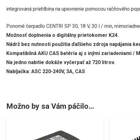
integrovaná priehlbina na upevnenie pomocou račňového pop
Ponorné čerpadlo CENTRI SP 30, 18 V,
30 l / min, mimoriadne
Možnosť doplnenia o digitálny prietokomer K24.
Nádrž bez nutnosti použitia ďaľšieho zdroja napájania k
Kompatibilná AKU CAS batéria aj s inými zariadeniami / Met
Na jedno nabitie dokáže vyčerpať až 720 litrov.
Nabíjačka: ASC 22
0-240V, 3A, CAS
Možno by sa Vám páčilo…