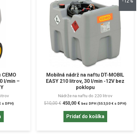
-12%
tu CEMO
Mobilná nádrž na naftu DT-MOBIL
30 l/min –
EASY 210 litrov, 30 l/min -12V bez
RY
poklopu
itrov
Nádrže na naftu do 220 litrov
510,00
€
450,00
€
€
s DPH)
bez DPH (
553,50
€
s DPH)
a
Pridať do košíka