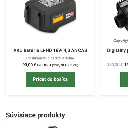
AKU batéria Li-HD 18V- 4,0 Ah CAS
Digitálny
Príslušenstvo nádrží AdBlue
90,00
€
180,00
€
1
bez DPH (
110,70
€
s DPH)
Pridať do košíka
Súvisiace produkty