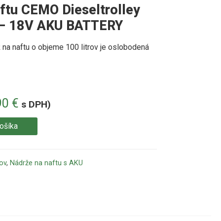
ftu CEMO Dieseltrolley
in – 18V AKU BATTERY
na naftu o objeme 100 litrov je oslobodená
90
€
s DPH)
košíka
ov
,
Nádrže na naftu s AKU