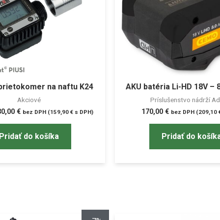
 prietokomer na naftu K24
AKU batéria Li-HD 18V – 
Akciové
Príslušenstvo nádrží A
30,00
€
170,00
€
bez DPH (
159,90
€
s DPH)
bez DPH (
209,10
Pridať do košíka
Pridať do košík