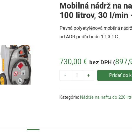
Mobilná nádrž na na
100 litrov, 30 l/m
Pevná polyetylénová mobilná nádrž 
od ADR podľa bodu 1.1.3.1.C.
730,00
€
897,
bez DPH (
-
+
Pridať do 
Kategórie:
Nádrže na naftu do 220 litr