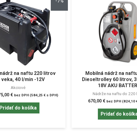
-7%
nádrž na naftu 220 litrov
Mobilná nádrž na naf
 veka, 40 l/min -12V
Dieseltrolley 60 litrov, 
18V AKU BATTE
Akciové
Nádrže na naftu do 220 l
75,00
€
bez DPH (
584,25
€
s DPH)
670,00
€
bez DPH (
824,10
Pridať do košíka
Pridať do košík