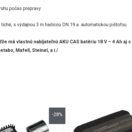
ruhu počas prepravy
 tiché, s výdajnou 3 m
hadicou DN 19 a automatickou pištoľou.
eďže má vlastnú nabíjateľnú AKU CAS batériu 18
V – 4 Ah aj s
abo, Mafell, Steinel, a i./
-28%