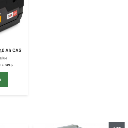
8,0 Ah CAS
dBlue
€
s DPH)
a