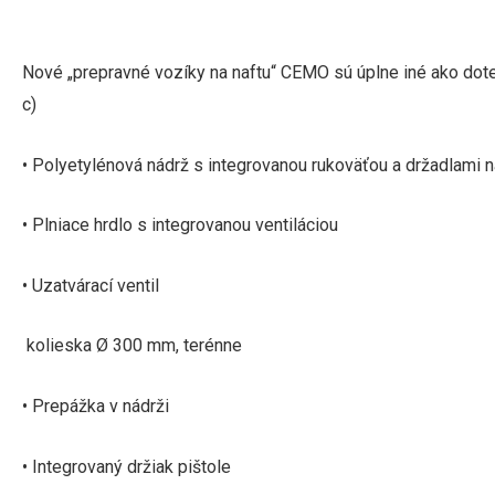
Nové „prepravné vozíky na naftu“ CEMO sú úplne iné ako dote
c)
• Polyetylénová nádrž s integrovanou rukoväťou a držadlami 
•
Plniace hrdlo s integrovanou ventiláciou
• Uzatvárací ventil
kolieska Ø 300 mm, terénne
• Prepážka v nádrži
• Integrovaný držiak pištole