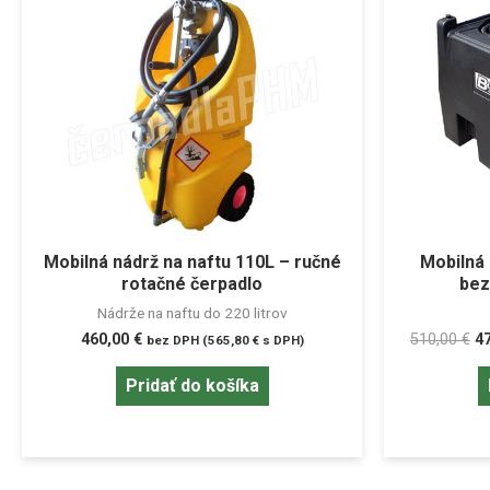
Mobilná nádrž na naftu 110L – ručné
Mobilná 
rotačné čerpadlo
bez
Nádrže na naftu do 220 litrov
460,00
€
510,00
€
4
bez DPH (
565,80
€
s DPH)
Pridať do košíka