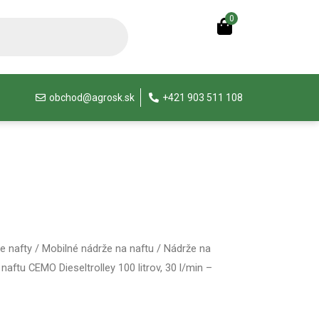
0
obchod@agrosk.sk
+421 903 511 108
e nafty
/
Mobilné nádrže na naftu
/
Nádrže na
naftu CEMO Dieseltrolley 100 litrov, 30 l/min –