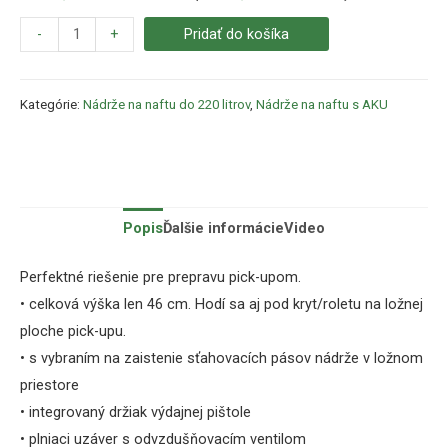
-
+
Pridať do košíka
Kategórie:
Nádrže na naftu do 220 litrov
,
Nádrže na naftu s AKU
Popis
Ďalšie informácie
Video
Perfektné riešenie pre prepravu
pick-upom.
• celková výška len 46 cm.
Hodí sa aj pod
kryt/roletu na ložnej
ploche pick-upu.
• s vybraním na zaistenie sťahovacích pásov
nádrže v ložnom
priestore
•
integrovaný držiak výdajnej pištole
• plniaci uzáver s odvzdušňovacím ventilom