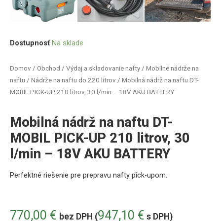
Dostupnosť
Na sklade
Domov
/
Obchod
/
Výdaj a skladovanie nafty
/
Mobilné nádrže na
naftu
/
Nádrže na naftu do 220 litrov
/ Mobilná nádrž na naftu DT-
MOBIL PICK-UP 210 litrov, 30 l/min – 18V AKU BATTERY
Mobilná nádrž na naftu DT-
MOBIL PICK-UP 210 litrov, 30
l/min – 18V AKU BATTERY
Perfektné riešenie pre prepravu
nafty pick-upom.
770,00
€
947,10
€
bez DPH (
s DPH)