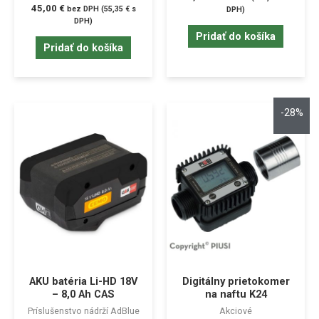
45,00
€
bez DPH (
55,35
€
s
DPH)
DPH)
Pridať do košíka
Pridať do košíka
-28%
AKU batéria Li-HD 18V
Digitálny prietokomer
– 8,0 Ah CAS
na naftu K24
Príslušenstvo nádrží AdBlue
Akciové