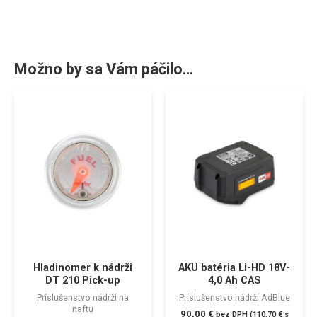
Možno by sa Vám páčilo…
Hladinomer k nádrži
AKU batéria Li-HD 18V-
DT 210 Pick-up
4,0 Ah CAS
Príslušenstvo nádrží na
Príslušenstvo nádrží AdBlue
naftu
90,00
€
bez DPH (
110,70
€
s