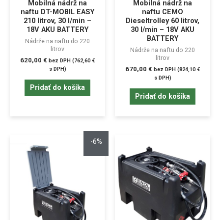
Mobilná nádrž na
Mobilná nádrž na
naftu DT-MOBIL EASY
naftu CEMO
210 litrov, 30 l/min –
Dieseltrolley 60 litrov,
18V AKU BATTERY
30 l/min – 18V AKU
BATTERY
Nádrže na naftu do 220
litrov
Nádrže na naftu do 220
litrov
620,00
€
bez DPH (
762,60
€
670,00
€
s DPH)
bez DPH (
824,10
€
s DPH)
Pridať do košíka
Pridať do košíka
-6%