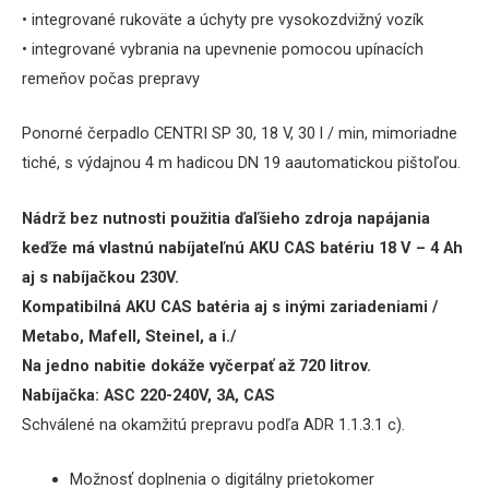
• integrované rukoväte a úchyty pre vysokozdvižný vozík
• integrované vybrania na upevnenie pomocou upínacích
remeňov počas prepravy
Ponorné čerpadlo CENTRI SP 30, 18 V,
30 l / min, mimoriadne
tiché, s výdajnou 4 m
hadicou DN 19 aautomatickou pištoľou.
Nádrž bez nutnosti použitia ďaľšieho zdroja napájania
keďže má vlastnú nabíjateľnú AKU CAS batériu 18
V – 4 Ah
aj s nabíjačkou 230V.
Kompatibilná AKU CAS batéria aj s inými zariadeniami /
Metabo, Mafell, Steinel, a i./
Na jedno nabitie dokáže vyčerpať až 720 litrov.
Nabíjačka: ASC 22
0-240V, 3A, CAS
Schválené na okamžitú prepravu podľa ADR 1.1.3.1 c).
Možnosť doplnenia o digitálny prietokomer