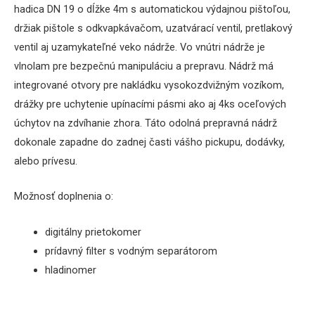
hadica DN 19 o dĺžke 4m s automatickou výdajnou pištoľou,
držiak pištole s odkvapkávačom, uzatvárací ventil, pretlakový
ventil aj uzamykateľné veko nádrže. Vo vnútri nádrže je
vlnolam pre bezpečnú manipuláciu a prepravu. Nádrž má
integrované otvory pre nakládku vysokozdvižným vozíkom,
drážky pre uchytenie upínacími pásmi ako aj 4ks oceľových
úchytov na zdvíhanie zhora. Táto odolná prepravná nádrž
dokonale zapadne do zadnej časti vášho pickupu, dodávky,
alebo prívesu.
Možnosť doplnenia o:
digitálny prietokomer
prídavný filter s vodným separátorom
hladinomer