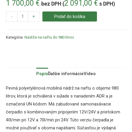
1 700,00
€
2 091,00
€
bez DPH (
s DPH)
-
+
Pridať do košíka
Kategória:
Nádrže na naftu do 980 litrov
Popis
Ďalšie informácie
Video
Pevná polyetylénová mobilná nádrž na naftu o objeme 980
litrov, ktorá je schválená v súlade s nariadením ADR a je
označená UN kódom. Má zabudované samonasávacie
čerpadlo s kombinovaným pripojením 12V/24V a prietokom
40l/min pri 12V a 70l/min pri 24V. Túto verziu čerpadla je
možné používať s oboma napätiami. Súčasťou je výdajná