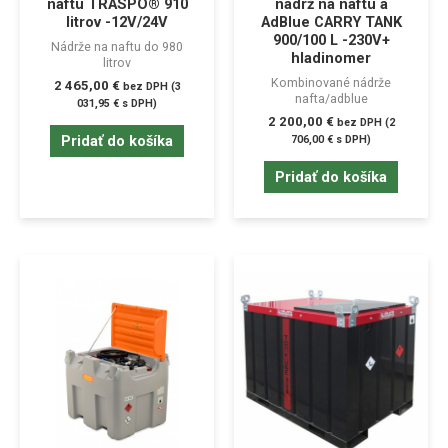
naftu TRASPO® 910
nádrž na naftu a
litrov -12V/24V
AdBlue CARRY TANK
900/100 L -230V+
Nádrže na naftu do 980
hladinomer
litrov
Kombinované nádrže
2 465,00
€
bez DPH (
3
nafta/adblue
031,95
€
s DPH)
2 200,00
€
bez DPH (
2
Pridať do košíka
706,00
€
s DPH)
Pridať do košíka