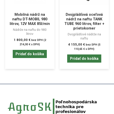
Mobilná nádrž na
Dvojplášťová oceľová
naftu DT-MOBIL 980
nádrž na naftu TANK
litrov, 12V MAX 85l/min
TUBE 960 litrov, filter +
prietokomer
Nádrže na naftu do 980
litrov
Dvojplášťové nádrže na
naftu
1 800,00
€
bez DPH (
2
4 155,00
€
214,00
€
s DPH)
bez DPH (
5
110,65
€
s DPH)
Pridať do košíka
Pridať do košíka