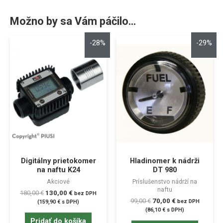
Možno by sa Vám páčilo…
-28%
-29%
Digitálny prietokomer
Hladinomer k nádrži
na naftu K24
DT 980
Akciové
Príslušenstvo nádrží na
naftu
180,00
€
130,00
€
bez DPH
99,00
€
70,00
€
bez DPH
(
159,90
€
s DPH)
(
86,10
€
s DPH)
Pridať do košíka