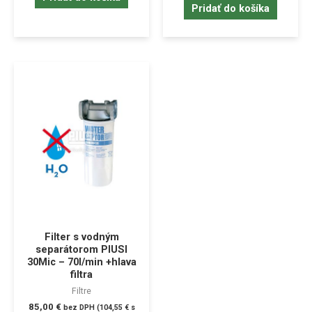
Pridať do košíka
Filter s vodným
separátorom PIUSI
30Mic – 70l/min +hlava
filtra
Filtre
85,00
€
bez DPH (
104,55
€
s