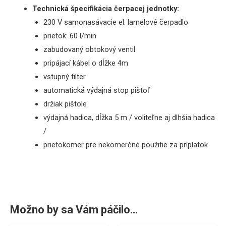
Technická špecifikácia čerpacej jednotky:
230 V samonasávacie el. lamelové čerpadlo
prietok: 60 l/min
zabudovaný obtokový ventil
pripájací kábel o dĺžke 4m
vstupný filter
automatická výdajná stop pištoľ
držiak pištole
výdajná hadica, dĺžka 5 m / voliteľne aj dlhšia hadica
/
prietokomer pre nekomerčné použitie za príplatok
Možno by sa Vám páčilo…