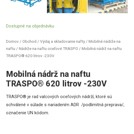
Dostupné na objednávku
Domov
/
Obchod
/
Výdaj a skladovanie nafty
/
Mobilné nádrže na
naftu
/
Nádrže na naftu oceľové TRASPO
/ Mobilná nádrž na naftu
TRASPO® 620 litrov -230V
Mobilná nádrž na naftu
TRASPO® 620 litrov -230V
TRASPO® je rad valcových oceľových nádrží, ktoré sú
schválené v súlade s nariadením ADR
/podlimitná preprava/
,
označenie UN kódom.