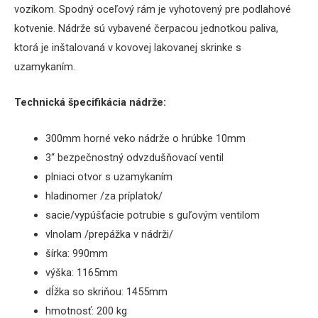
vozíkom. Spodný oceľový rám je vyhotovený pre podlahové
kotvenie. Nádrže sú vybavené čerpacou jednotkou paliva,
ktorá je inštalovaná v kovovej lakovanej skrinke s
uzamykaním.
Technická špecifikácia nádrže:
300mm horné veko nádrže o hrúbke 10mm
3“ bezpečnostný odvzdušňovací ventil
plniaci otvor s uzamykaním
hladinomer /za príplatok/
sacie/vypúšťacie potrubie s guľovým ventilom
vlnolam /prepážka v nádrži/
šírka: 990mm
výška: 1165mm
dĺžka so skriňou: 1455mm
hmotnosť: 200 kg