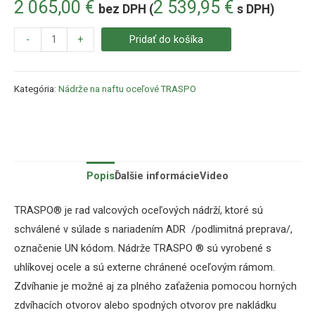
2 065,00
€
2 539,95
€
bez DPH (
s DPH)
-
+
Pridať do košíka
Kategória:
Nádrže na naftu oceľové TRASPO
Popis
Ďalšie informácie
Video
TRASPO® je rad valcových oceľových nádrží, ktoré sú
schválené v súlade s nariadením ADR
/podlimitná preprava/
,
označenie UN kódom. Nádrže TRASPO ® sú vyrobené s
uhlíkovej ocele a sú externe chránené oceľovým rámom.
Zdvíhanie je možné aj za plného zaťaženia pomocou horných
zdvíhacích otvorov alebo spodných otvorov pre nakládku