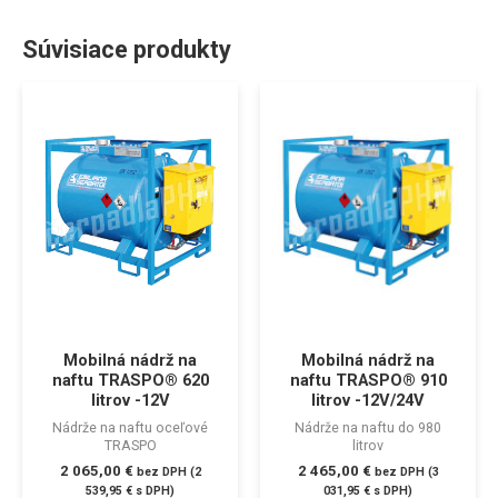
Súvisiace produkty
Mobilná nádrž na
Mobilná nádrž na
naftu TRASPO® 620
naftu TRASPO® 910
litrov -12V
litrov -12V/24V
Nádrže na naftu oceľové
Nádrže na naftu do 980
TRASPO
litrov
2 065,00
€
2 465,00
€
bez DPH (
2
bez DPH (
3
539,95
€
s DPH)
031,95
€
s DPH)