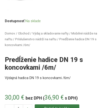
Dostupnosť
Na sklade
Domov
/
Obchod
/
Výdaj a skladovanie nafty
/
Mobilné nádrže na
naftu
/
Príslušenstvo nádrží na naftu
/ Predĺženie hadice DN 19 s
koncovkami /6m/
Predĺženie hadice DN 19 s
koncovkami /6m/
Výdajná hadica DN 19 s koncovkami /6m/
30,00
€
36,90
€
bez DPH (
s DPH)