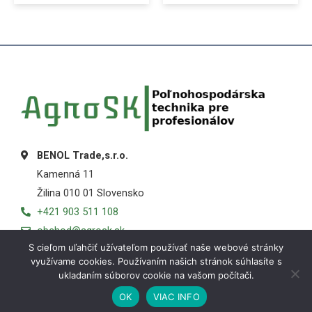
BENOL Trade,s.r.o.
Kamenná 11
Žilina 010 01 Slovensko
+421 903 511 108
obchod@agrosk.sk
S cieľom uľahčiť užívateľom používať naše webové stránky
využívame cookies. Používaním našich stránok súhlasíte s
ukladaním súborov cookie na vašom počítači.
OK
VIAC INFO
Košík
Obchod
Môj účet
Menu