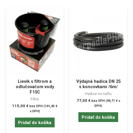
Lievik s filtrom a
Výdajná hadica DN 25
odlučovačom vody
s koncovkami /6m/
F15C
Hadice na naftu
Filtre
77,00
€
bez DPH (
94,71
€
s
115,00
€
DPH)
bez DPH (
141,45
€
s DPH)
Pridať do košíka
Pridať do košíka