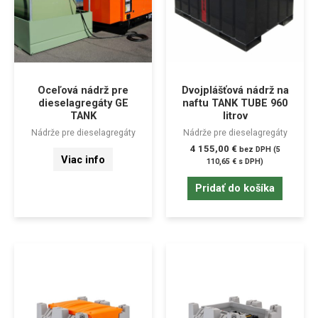
Oceľová nádrž pre
Dvojplášťová nádrž na
dieselagregáty GE
naftu TANK TUBE 960
TANK
litrov
Nádrže pre dieselagregáty
Nádrže pre dieselagregáty
4 155,00
€
bez DPH (
5
Viac info
110,65
€
s DPH)
Pridať do košíka