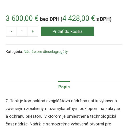
3 600,00
€
4 428,00
€
bez DPH (
s DPH)
-
+
Pridať do košíka
Kategória:
Nádrže pre dieselagregáty
Popis
G-Tank je kompaktná dvojplášťová nádrž na naftu vybavená
závesným zosilneným uzamykateľným poklopom na zakrytie
a ochranu priestoru, v ktorom je umiestnená technologická
časť nádrže. Nádrž je samozrejme vybavená otvormi pre