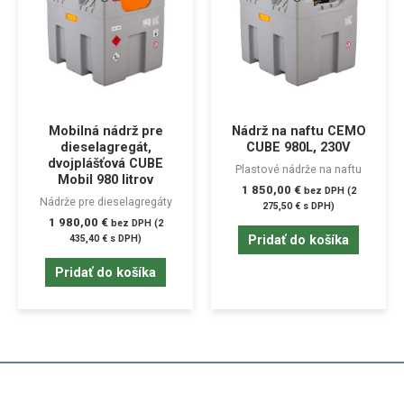
Mobilná nádrž pre
Nádrž na naftu CEMO
dieselagregát,
CUBE 980L, 230V
dvojplášťová CUBE
Plastové nádrže na naftu
Mobil 980 litrov
1 850,00
€
bez DPH (
2
Nádrže pre dieselagregáty
275,50
€
s DPH)
1 980,00
€
bez DPH (
2
Pridať do košíka
435,40
€
s DPH)
Pridať do košíka