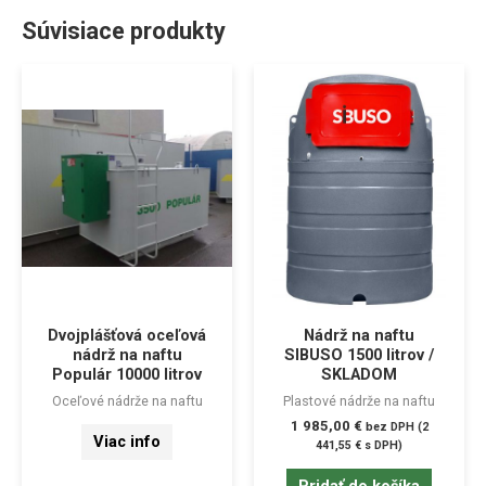
Súvisiace produkty
Dvojplášťová oceľová
Nádrž na naftu
nádrž na naftu
SIBUSO 1500 litrov /
Populár 10000 litrov
SKLADOM
Oceľové nádrže na naftu
Plastové nádrže na naftu
1 985,00
€
bez DPH (
2
Viac info
441,55
€
s DPH)
Pridať do košíka