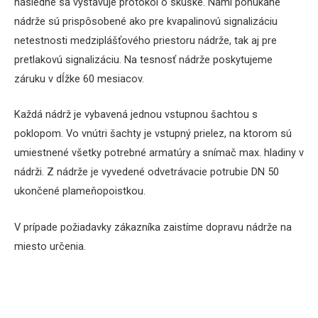
následne sa vystavuje protokol o skúške. Nami ponúkané
nádrže sú prispôsobené ako pre kvapalinovú signalizáciu
netestnosti medziplášťového priestoru nádrže, tak aj pre
pretlakovú signalizáciu. Na tesnosť nádrže poskytujeme
záruku v dĺžke 60 mesiacov.
Každá nádrž je vybavená jednou vstupnou šachtou s
poklopom. Vo vnútri šachty je vstupný prielez, na ktorom sú
umiestnené všetky potrebné armatúry a snímač max. hladiny v
nádrži. Z nádrže je vyvedené odvetrávacie potrubie DN 50
ukončené plameňopoistkou.
V prípade požiadavky zákazníka zaistíme dopravu nádrže na
miesto určenia.