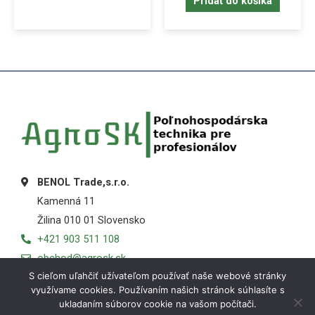
Pridať do košíka
BENOL Trade,s.r.o.
Kamenná 11
Žilina 010 01 Slovensko
+421 903 511 108
obchod@agrosk.sk
S cieľom uľahčiť užívateľom používať naše webové stránky
využívame cookies. Používaním našich stránok súhlasíte s
ukladaním súborov cookie na vašom počítači.