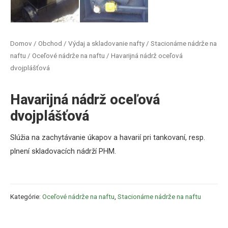
Domov
/
Obchod
/
Výdaj a skladovanie nafty
/
Stacionárne nádrže na
naftu
/
Oceľové nádrže na naftu
/ Havarijná nádrž oceľová
dvojplášťová
Havarijná nádrž oceľová
dvojplášťová
Slúžia na zachytávanie úkapov a havarií pri tankovaní, resp.
plnení skladovacích nádrží PHM.
Kategórie:
Oceľové nádrže na naftu
,
Stacionárne nádrže na naftu