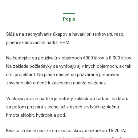
Popis
Slúžia na zachytávanie úkapov a havarií pri tankovaní, resp.
plnení skladovacích nádrží PHM.
Najčastejšie sa používajú v objemoch 6000 litrov a 8 000 litrov.
Na základe požiadavky sa vyrábajú aj v iných objemoch, ak tak
určí projektant. Na plášti nádrže sú prizvárané prepravné
závesné oká určené k zaveseniu nádrže na žeriav.
Vonkajší povrch nádrže je natretý základnou farbou, na ktorú
sa potom prizvára v jednej až v dvoch vrstvách izolačná
hmota sklobit, hydrobit a pod.
Kvalita izolácie nádrže sa skúša iskrovou skúškou 15-20 kV,