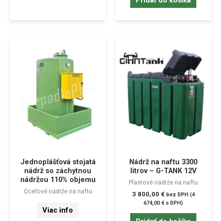
Jednoplášťová stojatá
Nádrž na naftu 3300
nádrž so záchytnou
litrov – G-TANK 12V
nádržou 110% objemu
Plastové nádrže na naftu
Oceľové nádrže na naftu
3 800,00
€
bez DPH (
4
674,00
€
s DPH)
Viac info