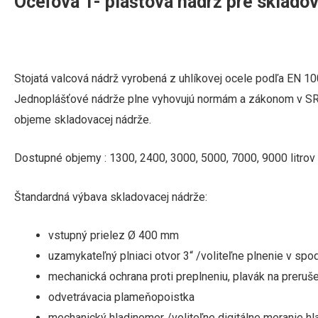
Oceľová 1- plášťová nádrž pre sklado
Stojatá valcová nádrž vyrobená z uhlíkovej ocele podľa EN 1
Jednoplášťové nádrže plne vyhovujú normám a zákonom v SR a
objeme skladovacej nádrže.
Dostupné objemy :
1300, 2400, 3000, 5000, 7000, 9000 litrov
Štandardná výbava skladovacej nádrže:
vstupný prielez Ø 400 mm
uzamykateľný plniaci otvor 3“ /voliteľne plnenie v spo
mechanická ochrana proti preplneniu, plavák na preru
odvetrávacia plameňopoistka
mechanický hladinomer /voliteľne digitálne meranie 