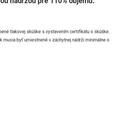
tnou nádržou pre 110% objemu.
ené tlakovej skúške s vystavením certifikátu o skúške.
k musia byť umiestnené v záchytnej nádrži minimálne o