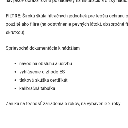
navijakov odráža rôzne požiadavky na inštaláciu a dĺžky hadic.
FILTRE:
Široká škála filtračných jednotiek pre lepšiu ochranu p
použité ako filtre (na odstránenie pevných látok), absorpčné 
skrutkou).
Sprievodná dokumentácia k nádržiam:
návod na obsluhu a údržbu
vyhlásenie o zhode ES
tlaková skúška certifikát
kalibračná tabuľka
Záruka na tesnosť zariadenia 5 rokov, na vybavenie 2 roky.