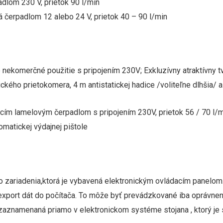
adlom 230 V, prietok 90 l/min
á čerpadlom 12 alebo 24 V, prietok 40 – 90 l/min
 nekomerčné použitie s pripojením 230V; Exkluzívny atraktívny tv
ického prietokomera, 4 m antistatickej hadice /voliteľne dlhšia/ a
m lamelovým čerpadlom s pripojením 230V, prietok 56 / 70 l/min
omatickej výdajnej pištole
o zariadenia,ktorá je vybavená elektronickým ovládacím panelom.
export dát do počítača. To môže byť prevádzkované iba oprávnen
zaznamenaná priamo v elektronickom systéme stojana , ktorý je s