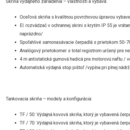
Skriňa výdajného zariadenia – vlastnosti a výbava:
Oceľová skriňa s kvalitnou povrchovou úpravou vyb
El. rozvádzač v ochrannej skrini s krytím IP 55 je vrá
naprázdno/
Spoľahlivé samonasávacie čerpadlá s prietokom 50-70 
Analógový prietokomer s total registrom určený pre ne
4 m antistatická gumová hadicá pre motorovú naftu / vo
Automatická výdajná stop pištoľ /vypína pri plnej nádrži
Tankovacia skriňa – modely a konfigurácia:
TF / 50: Výdajná kovová skriňa, ktorý je vybavená čerp
TF / 70: Výdajná kovová skriňa, ktorý je vybavená čerp