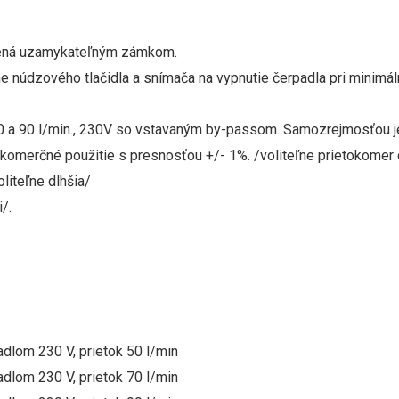
avená uzamykateľným zámkom.
tane núdzového tlačidla a snímača na vypnutie čerpadla pri minimá
a 90 l/min., 230V so vstavaným by-passom. Samozrejmosťou je uz
komerčné použitie s presnosťou +/- 1%. /voliteľne prietokomer 
liteľne dlhšia/
/.
adlom 230 V, prietok 50 l/min
adlom 230 V, prietok 70 l/min