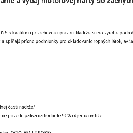
vanie a výdaj motorovej nafty so záchy
0025 s kvalitnou povrchovou úpravou. Nádrže sú vo výrobe podrob
 spĺňajú prísne podmienky pre skladovanie ropných látok, avša
dnej časti nádrže/
šenie prívodu paliva na hodnote 90% objemu nádrže
hladiny OCIO, EMILPROBE/