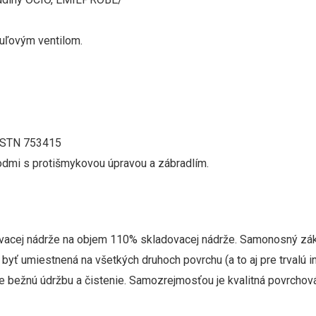
guľovým ventilom.
e STN 753415
dmi s protišmykovou úpravou a zábradlím.
ovacej nádrže na objem 110% skladovacej nádrže. Samonosný zákl
 byť umiestnená na všetkých druhoch povrchu (a to aj pre trvalú
e bežnú údržbu a čistenie. Samozrejmosťou je kvalitná povrchová