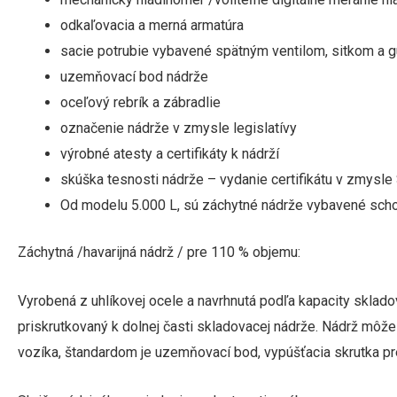
odkaľovacia a merná armatúra
sacie potrubie vybavené spätným ventilom, sitkom a 
uzemňovací bod nádrže
oceľový rebrík a zábradlie
označenie nádrže v zmysle legislatívy
výrobné atesty a certifikáty k nádrží
skúška tesnosti nádrže – vydanie certifikátu v zmysl
Od modelu 5.000 L, sú záchytné nádrže vybavené scho
Záchytná /havarijná nádrž / pre 110 % objemu:
Vyrobená z uhlíkovej ocele a navrhnutá podľa kapacity sklad
priskrutkovaný k dolnej časti skladovacej nádrže. Nádrž môže
vozíka, štandardom je uzemňovací bod, vypúšťacia skrutka pr