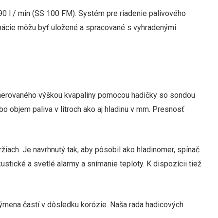
90 l / min (SS 100 FM). Systém pre riadenie palivového
formácie môžu byť uložené a spracované s vyhradenými
 generovaného výškou kvapaliny pomocou hadičky so sondou
bo objem paliva v litroch ako aj hladinu v mm. Presnosť
iach. Je navrhnutý tak, aby pôsobil ako hladinomer, spínač
stické a svetlé alarmy a snímanie teploty. K dispozícii tiež
výmena častí v dôsledku korózie. Naša rada hadicových