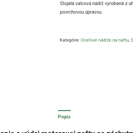
Stojatá valcová nádrž vyrobená z u
povrchovou úpravou.
Kategórie:
Oceľové nádrže na naftu
,
S
Popis