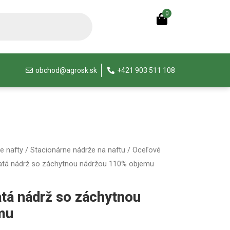
0
obchod@agrosk.sk
+421 903 511 108
e nafty
/
Stacionárne nádrže na naftu
/
Oceľové
atá nádrž so záchytnou nádržou 110% objemu
atá nádrž so záchytnou
mu