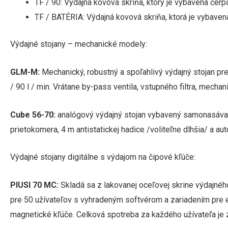
TF / 90: Výdajná kovová skriňa, ktorý je vybavená čerp
TF / BATÉRIA: Výdajná kovová skriňa, ktorá je vybaven
Výdajné stojany – mechanické modely:
GLM-M:
Mechanický, robustný a spoľahlivý výdajný stojan pre
/ 90 l / min. Vrátane by-pass ventila, vstupného filtra, mechan
Cube 56-70:
analógový výdajný stojan vybavený samonasávací
prietokomera, 4 m antistatickej hadice /voliteľne dlhšia/ a aut
Výdajné stojany digitálne s výdajom na čipové kľúče:
PIUSI 70 MC:
Skladá sa z lakovanej oceľovej skrine výdajnéh
pre 50 užívateľov s vyhradeným softvérom a zariadením pre 
magnetické kľúče. Celková spotreba za každého užívateľa je 