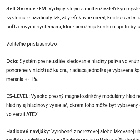
Self Service -FM:
Výdajný stojan s multi-užívateľským systé
systému je navrhnutý tak, aby efektívne meral, kontroloval a
softvérovými systémami, ktoré umožňujú kontrolu spotreby, 
Voliteľné príslušenstvo:
Ocio:
Systém pre neustále sledovanie hladiny paliva vo vnút
ponorenej v nádrži až ku dnu; riadiaca jednotka je vybavená š
merania +- 1%.
ES-LEVEL:
Vysoko presný magnetostrikčný modulárny hladinome
hladiny aj hladinový vysielač; okrem toho môže byť vybavený ď
vo verzii ATEX.
Hadicové navijáky:
Vyrobené z nerezovej alebo lakovanej uhl