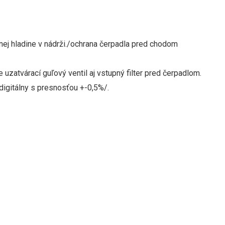
lnej hladine v nádrži./ochrana čerpadla pred chodom
atvárací guľový ventil aj vstupný filter pred čerpadlom.
digitálny s presnosťou +-0,5%/.