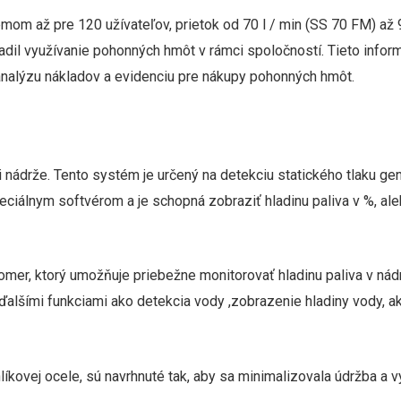
mom až pre 120 užívateľov, prietok od 70 l / min (SS 70 FM) až 
 riadil využívanie pohonných hmôt v rámci spoločností. Tieto in
analýzu nákladov a evidenciu pre nákupy pohonných hmôt.
ri nádrže. Tento systém je určený na detekciu statického tlaku
peciálnym softvérom a je schopná zobraziť hladinu paliva v %, ale
r, ktorý umožňuje priebežne monitorovať hladinu paliva v nádrž
alšími funkciami ako detekcia vody ,zobrazenie hladiny vody, aku
íkovej ocele, sú navrhnuté tak, aby sa minimalizovala údržba a 