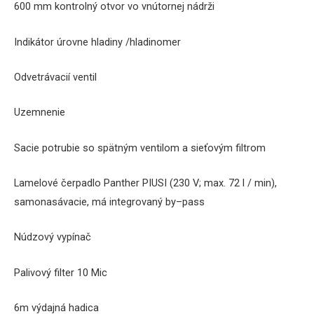
600
mm
kontrolný otvor
vo
vnútornej
nádrži
Indikátor
úrovne
hladiny /hladinomer
Odvetrávacií
ventil
U
zemnenie
Sacie
potrubie
so spätným
ventilom
a
sieťovým
filtrom
Lamelové
čerpadlo
Panther PIUSI
(
230
V;
max
.
72
l
/
min
)
,
samonasávacie
,
má integrovaný
by
–
pass
Núdzový
vypínač
Palivový
filter
10
Mic
6m
výdajná
hadica