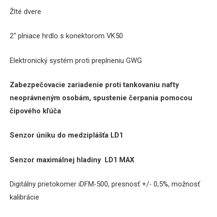
Žlté
dvere
2
“
plniace hrdlo
s
konektorom
VK50
Elektronický
systém proti
preplneniu GWG
Zabezpečovacie zariadenie proti tankovaniu nafty
neoprávneným osobám, spustenie čerpania pomocou
čipového kľúča
Senzor úniku do medziplášťa LD1
Senzor maximálnej hladiny LD
1 MAX
Digitálny
prietokomer
iDFM-500,
presnosť
+/-
0,5
%
,
možnosť
kalibrácie