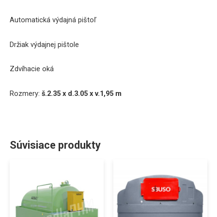
Automatická
výdajná
pištoľ
Držiak
výdajnej pištole
Z
dvíhacie
oká
Rozmery
:
š.2
.35
x
d.3
.05
x
v.1,95
m
Súvisiace produkty