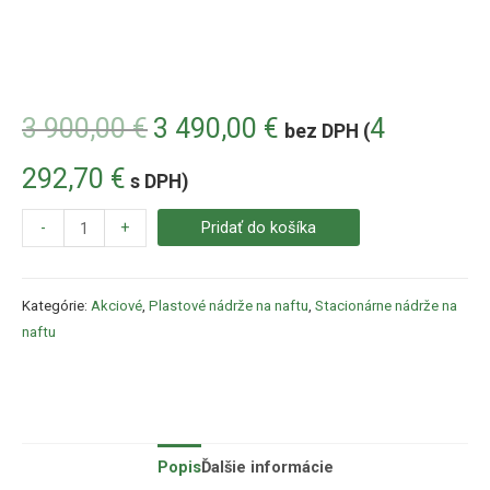
3 900,00
€
3 490,00
€
4
bez DPH (
292,70
€
s DPH)
-
+
Pridať do košíka
Kategórie:
Akciové
,
Plastové nádrže na naftu
,
Stacionárne nádrže na
naftu
Popis
Ďalšie informácie