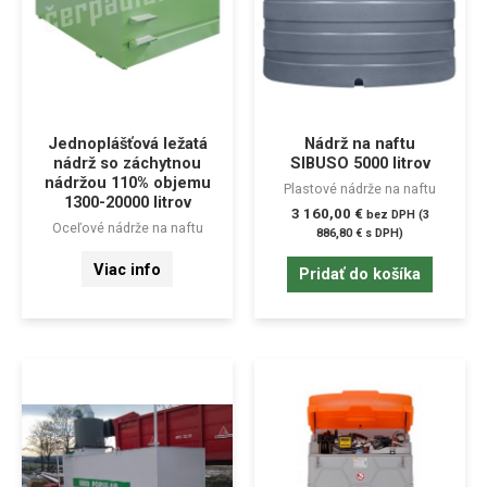
Jednoplášťová ležatá
Nádrž na naftu
nádrž so záchytnou
SIBUSO 5000 litrov
nádržou 110% objemu
Plastové nádrže na naftu
1300-20000 litrov
3 160,00
€
bez DPH (
3
Oceľové nádrže na naftu
886,80
€
s DPH)
Viac info
Pridať do košíka