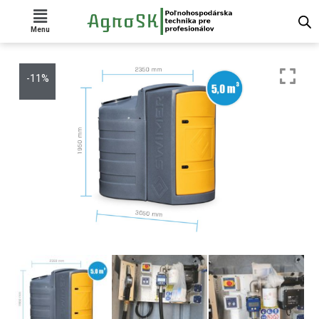
Menu
-11%