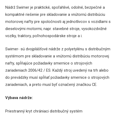
Nádrž Swimer je praktické, spoľahlivé, odolné, bezpečné a
kompaktné riešenie pre skladovanie a vnútornú distribúciu
motorovej nafty pre spoločnosti aj jednotlivcov s vozidlami s
dieselovými motormi, napr. stavebné stroje, vysokozdvižné
vozíky, traktory, poľnohospodárske stroje a i.
Swimer- sú dvojplášťové nádrže z polyetylénu s distribučným
systémom pre skladovanie a vnútornú distribúciu motorovej
nafty, spĺňajúce požiadavky smernice o strojových
zariadeniach 2006/42 / ES. Každý stroj uvedený na trh alebo
do prevádzky musí spĺňať požiadavky smernice o strojových
zariadeniach, a preto musí byť označený značkou CE.
Výbava
nádrže
:
Priestranný
kryt
chrániaci
distribučný systém