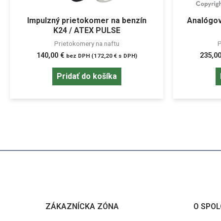
Impulzný prietokomer na benzín
Analógov
K24 / ATEX PULSE
Prietokomery na naftu
P
140,00
€
235,0
bez DPH (
172,20
€
s DPH)
Pridať do košíka
ZÁKAZNÍCKA ZÓNA
O SPOL