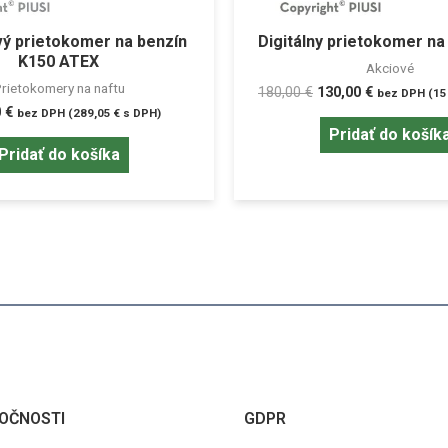
ý prietokomer na benzín
Digitálny prietokomer na
K150 ATEX
Akciové
rietokomery na naftu
180,00
€
130,00
€
bez DPH (
15
0
€
bez DPH (
289,05
€
s DPH)
Pridať do košík
Pridať do košíka
OČNOSTI
GDPR