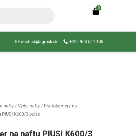
0
obchod@agrosk.sk
+421 903 511 108
e nafty
/
Výdaj nafty
/
Prietokomery na
u PIUSI K600/3 pulse
er na naftu PIUSI K600/3