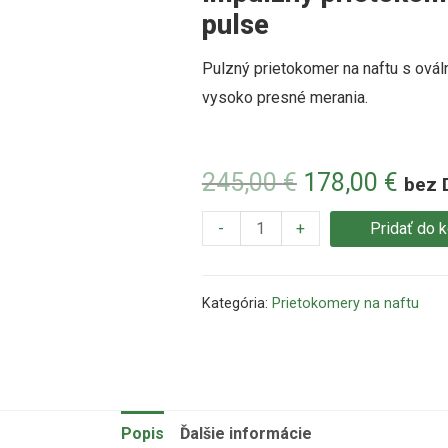
pulse
Pulzný prietokomer na naftu s ová
vysoko presné merania.
245,00
€
178,00
€
bez 
-
+
Pridať do 
Kategória:
Prietokomery na naftu
Popis
Ďalšie informácie