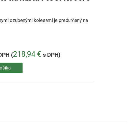
lnymi ozubenými kolesami je predurčený na
218,94
€
DPH (
s DPH)
košíka