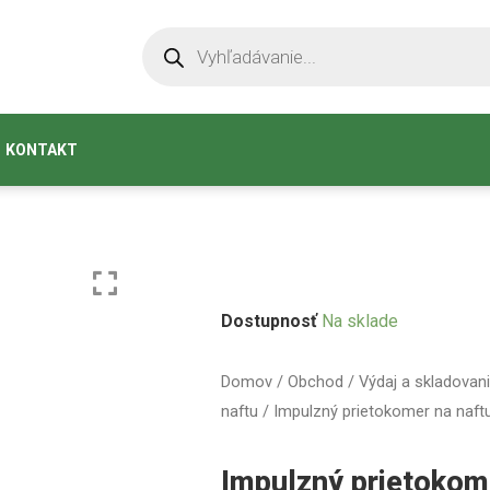
KONTAKT
Dostupnosť
Na sklade
Domov
/
Obchod
/
Výdaj a skladovani
naftu
/ Impulzný prietokomer na naft
Impulzný prietokom