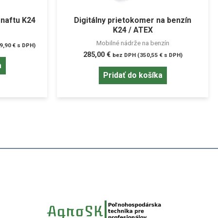
 naftu K24
Digitálny prietokomer na benzín
K24 / ATEX
Mobilné nádrže na benzín
9,90
€
s DPH)
285,00
€
bez DPH (
350,55
€
s DPH)
a
Pridať do košíka