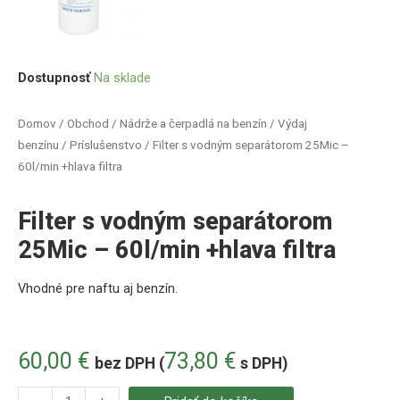
Dostupnosť
Na sklade
Domov
/
Obchod
/
Nádrže a čerpadlá na benzín
/
Výdaj
benzínu
/
Príslušenstvo
/ Filter s vodným separátorom 25Mic –
60l/min +hlava filtra
Filter s vodným separátorom
25Mic – 60l/min +hlava filtra
Vhodné pre naftu aj benzín.
60,00
€
73,80
€
bez DPH (
s DPH)