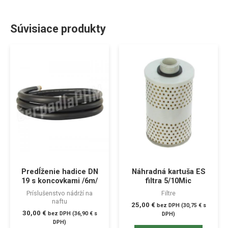
Súvisiace produkty
Predĺženie hadice DN
Náhradná kartuša ES
19 s koncovkami /6m/
filtra 5/10Mic
Príslušenstvo nádrží na
Filtre
naftu
25,00
€
bez DPH (
30,75
€
s
30,00
€
bez DPH (
36,90
€
s
DPH)
DPH)