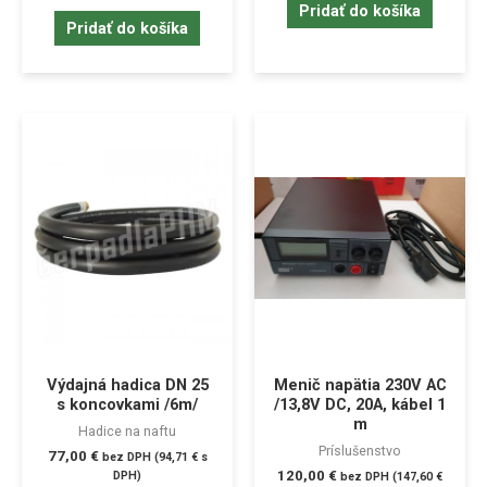
Pridať do košíka
Pridať do košíka
Výdajná hadica DN 25
Menič napätia 230V AC
s koncovkami /6m/
/13,8V DC, 20A, kábel 1
m
Hadice na naftu
Príslušenstvo
77,00
€
bez DPH (
94,71
€
s
120,00
€
DPH)
bez DPH (
147,60
€