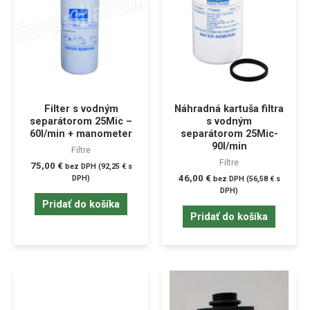
Filter s vodným
Náhradná kartuša filtra
separátorom 25Mic –
s vodným
60l/min + manometer
separátorom 25Mic-
90l/min
Filtre
Filtre
75,00
€
bez DPH (
92,25
€
s
46,00
€
DPH)
bez DPH (
56,58
€
s
DPH)
Pridať do košíka
Pridať do košíka