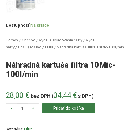
Dostupnosť
Na sklade
Domov
/
Obchod
/
Výdaj a skladovanie nafty
/
Výdaj
nafty
/
Príslušenstvo
/
Filtre
/ Náhradná kartuša filtra 10Mic-100l/min
Náhradná kartuša filtra 10Mic-
100l/min
28,00
€
34,44
€
bez DPH (
s DPH)
-
+
Pridať do košíka
Kategória:
Filtre