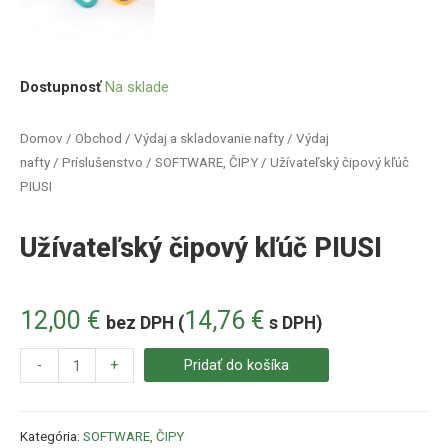
Dostupnosť
Na sklade
Domov
/
Obchod
/
Výdaj a skladovanie nafty
/
Výdaj
nafty
/
Príslušenstvo
/
SOFTWARE, ČIPY
/ Užívateľský čipový kľúč
PIUSI
Užívateľský čipový kľúč PIUSI
12,00
€
14,76
€
bez DPH (
s DPH)
-
+
Pridať do košíka
Kategória:
SOFTWARE, ČIPY