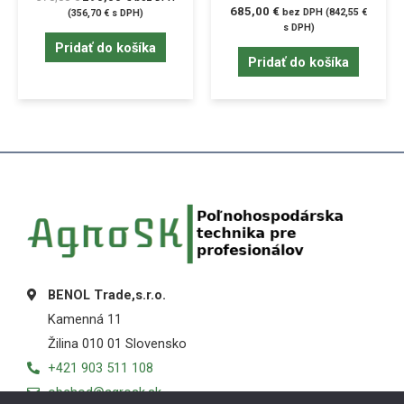
685,00
€
bez DPH (
842,55
€
(
356,70
€
s DPH)
s DPH)
Pridať do košíka
Pridať do košíka
BENOL Trade,s.r.o.
Kamenná 11
Žilina 010 01 Slovensko
+421 903 511 108
obchod@agrosk.sk