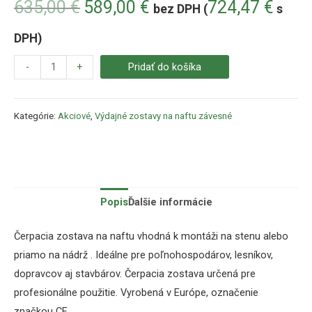
635,00
€
589,00
€
724,47
€
bez DPH (
s
DPH)
-
+
Pridať do košíka
Kategórie:
Akciové
,
Výdajné zostavy na naftu závesné
Popis
Ďalšie informácie
Čerpacia zostava na naftu vhodná k montáži na stenu alebo
priamo na nádrž . Ideálne pre poľnohospodárov, lesníkov,
dopravcov aj stavbárov. Čerpacia zostava určená pre
profesionálne použitie. Vyrobená v Európe, označenie
značkou CE.