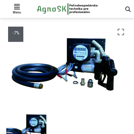
Menu
-7%