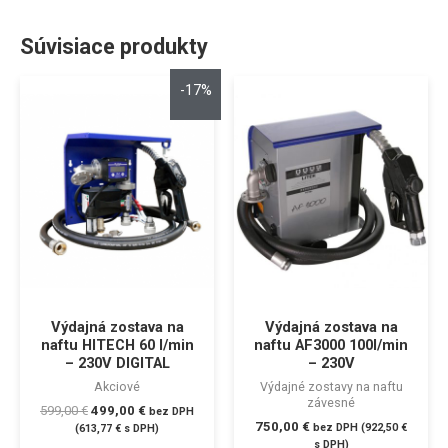
Súvisiace produkty
-17%
Výdajná zostava na
Výdajná zostava na
naftu HITECH 60 l/min
naftu AF3000 100l/min
– 230V DIGITAL
– 230V
Akciové
Výdajné zostavy na naftu
závesné
599,00
€
499,00
€
bez DPH
750,00
€
bez DPH (
922,50
€
(
613,77
€
s DPH)
s DPH)