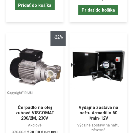
Pridať do košíka
Pridať do košíka
-22%
Čerpadlo na olej
Výdajná zostava na
zubové VISCOMAT
naftu Armadillo 60
200/2M, 230V
l/min-12V
Akciové
Výdajné zostavy na naftu
závesné
370,00
€
290,00
€
bez DPH