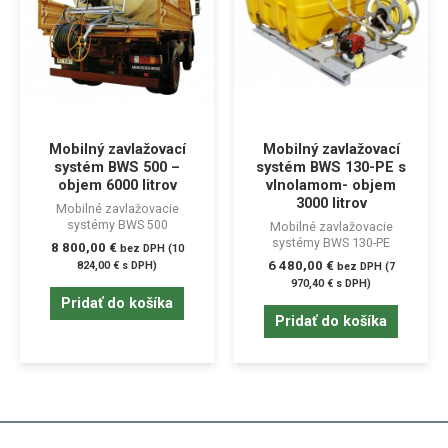
Mobilný zavlažovací
Mobilný zavlažovací
systém BWS 500 –
systém BWS 130-PE s
objem 6000 litrov
vlnolamom- objem
3000 litrov
Mobilné zavlažovacie
systémy BWS 500
Mobilné zavlažovacie
systémy BWS 130-PE
8 800,00
€
bez DPH (
10
6 480,00
€
824,00
€
s DPH)
bez DPH (
7
970,40
€
s DPH)
Pridať do košíka
Pridať do košíka