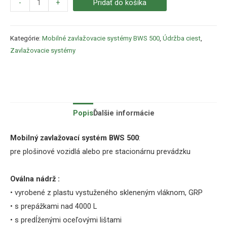
-
+
Pridať do košíka
Kategórie:
Mobilné zavlažovacie systémy BWS 500
,
Údržba ciest
,
Zavlažovacie systémy
Popis
Ďalšie informácie
Mobilný zavlažovací systém BWS 500
:
pre plošinové vozidlá alebo pre stacionárnu prevádzku
Oválna nádrž :
• vyrobené z plastu vystuženého skleneným vláknom,
GRP
• s prepážkami nad 4000 L
• s predĺženými oceľovými lištami