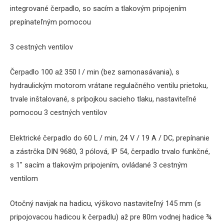
integrované čerpadlo, so sacím a tlakovým pripojením
prepínateľným pomocou
3 cestných ventilov
Čerpadlo 100 až 350 l / min (bez samonasávania), s
hydraulickým motorom vrátane regulačného ventilu prietoku,
trvale inštalované, s prípojkou sacieho tlaku, nastaviteľné
pomocou 3 cestných ventilov
Elektrické čerpadlo do 60 L / min, 24 V / 19 A / DC, prepínanie
a zástrčka DIN 9680, 3 pólová, IP 54, čerpadlo trvalo funkčné,
s 1″ sacím a tlakovým pripojením, ovládané 3 cestným
ventilom
Otočný navijak na hadicu, výškovo nastaviteľný 145 mm (s
pripojovacou hadicou k čerpadlu) až pre 80m vodnej hadice ¾