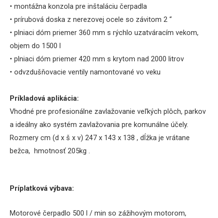
• montážna konzola pre inštaláciu čerpadla
• prírubová doska z nerezovej ocele so závitom 2 “
• plniaci dóm priemer 360 mm s rýchlo
uzatváracím vekom,
objem do 1500 l
• plniaci dóm priemer 420 mm s krytom nad 2000 litrov
• odvzdušňovacie ventily namontované vo veku
Príkladová
aplikácia
:
Vhodné pre profesionálne
zavlažovanie
veľkých plôch
,
parkov
a
ideálny
ako systém
zavlažovania
pre komunálne
účely
.
Rozmery
cm
(d x š x v) 247 x 143 x 138
, dĺžka je
vr
átane
bežca,
hmotnosť
205
kg
.
Príplatková výbava:
Motorové čerpadlo 500 l / min so zážihovým motorom,