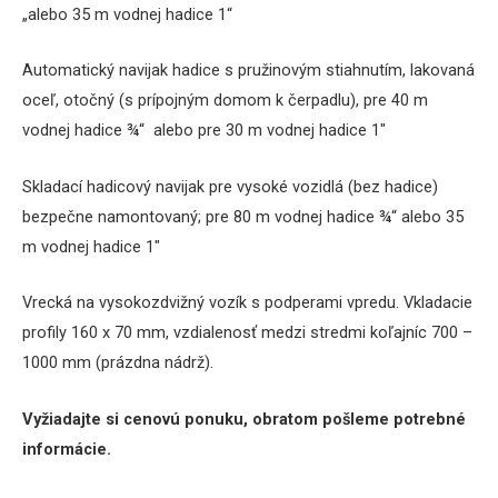
„alebo 35 m vodnej hadice 1“
Automatický navijak hadice s pružinovým stiahnutím, lakovaná
oceľ, otočný (s prípojným domom k čerpadlu), pre 40 m
vodnej hadice ¾“ alebo pre 30 m vodnej hadice 1″
Skladací hadicový navijak pre vysoké vozidlá (bez hadice)
bezpečne namontovaný; pre 80 m vodnej hadice ¾“ alebo 35
m vodnej hadice 1″
Vrecká na vysokozdvižný vozík s podperami vpredu. Vkladacie
profily 160 x 70 mm, vzdialenosť medzi stredmi koľajníc 700 –
1000 mm (prázdna nádrž).
Vyžiadajte si cenovú ponuku, obratom pošleme potrebné
informácie.