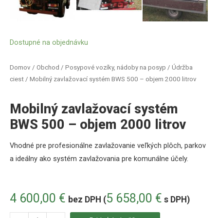
Dostupné na objednávku
Domov
/
Obchod
/
Posypové vozíky, nádoby na posyp
/
Údržba
ciest
/ Mobilný zavlažovací systém BWS 500 – objem 2000 litrov
Mobilný zavlažovací systém
BWS 500 – objem 2000 litrov
Vhodné pre profesionálne
zavlažovanie
veľkých plôch
,
parkov
a
ideálny
ako systém
zavlažovania
pre komunálne
účely
.
4 600,00
€
5 658,00
€
bez DPH (
s DPH)